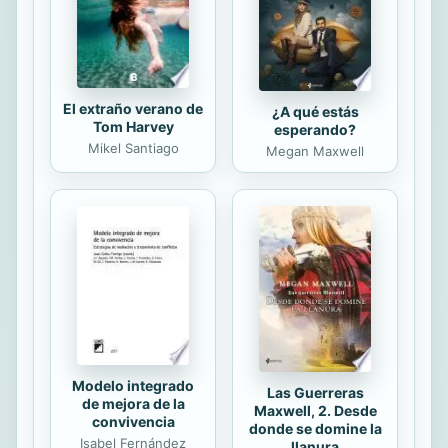
no me gustaría que se perdieran son
los aprendizajes que extraje de ellas.
Porque,...
El extraño verano de
¿A qué estás
Tom Harvey
esperando?
Mikel Santiago
Megan Maxwell
Modelo integrado
Las Guerreras
de mejora de la
Maxwell, 2. Desde
convivencia
donde se domine la
Isabel Fernández
llanura