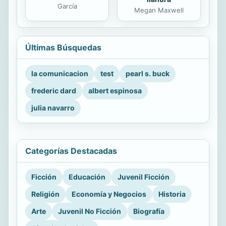
García
Megan Maxwell
Últimas Búsquedas
la comunicacion
test
pearl s. buck
frederic dard
albert espinosa
julia navarro
Categorías Destacadas
Ficción
Educación
Juvenil Ficción
Religión
Economía y Negocios
Historia
Arte
Juvenil No Ficción
Biografía