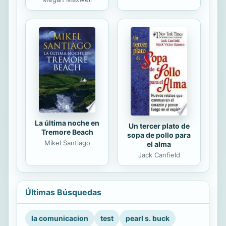
La última noche en
Un tercer plato de
Tremore Beach
sopa de pollo para
Mikel Santiago
el alma
Jack Canfield
Últimas Búsquedas
la comunicacion
test
pearl s. buck