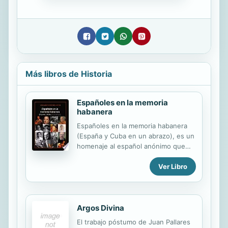
Más libros de Historia
Españoles en la memoria
habanera
Españoles en la memoria habanera
(España y Cuba en un abrazo), es un
homenaje al español anónimo que
llegó a Cuba, trabajó duro, hizo o no
Ver Libro
familia y se aplatanó lo suficiente
como para unir sus destinos al del
país que lo acogió. Hallará en el libro
los nombres de algunos célebres de
Argos Divina
los que jamás escuchó antes porque
la celebridad toda la alcanzaron en
El trabajo póstumo de Juan Pallares
Cuba, donde su impronta es parte