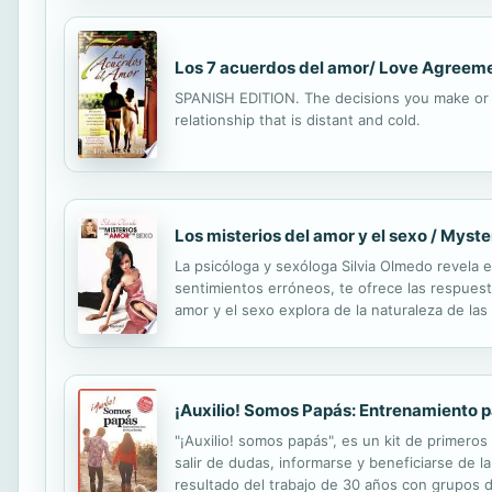
Los 7 acuerdos del amor/ Love Agreeme
SPANISH EDITION. The decisions you make or re
relationship that is distant and cold.
Los misterios del amor y el sexo / Myst
La psicóloga y sexóloga Silvia Olmedo revela e
sentimientos erróneos, te ofrece las respuest
amor y el sexo explora de la naturaleza de las
Silvia. ¿Cuánto dura el enamoramiento? ¿El t
¡Auxilio! Somos Papás: Entrenamiento pa
"¡Auxilio! somos papás", es un kit de primeros 
salir de dudas, informarse y beneficiarse de l
resultado del trabajo de 30 años con grupos d