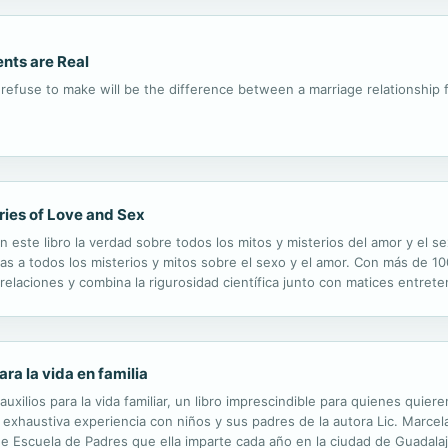
nts are Real
fuse to make will be the difference between a marriage relationship ful
eries of Love and Sex
n este libro la verdad sobre todos los mitos y misterios del amor y el se
as a todos los misterios y mitos sobre el sexo y el amor. Con más de 10
 relaciones y combina la rigurosidad científica junto con matices entrete
amaño importa? ¿Se puede amar a dos personas a la vez?...
ra la vida en familia
auxilios para la vida familiar, un libro imprescindible para quienes quie
a exhaustiva experiencia con niños y sus padres de la autora Lic. Marcel
e Escuela de Padres que ella imparte cada año en la ciudad de Guadalaj