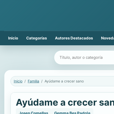
Inicio
Categorías
Autores Destacados
Noved
Buscar libros
Inicio
Familia
Ayúdame a crecer sano
Ayúdame a crecer sa
Josep Comellas
Gemma Bes Padrós