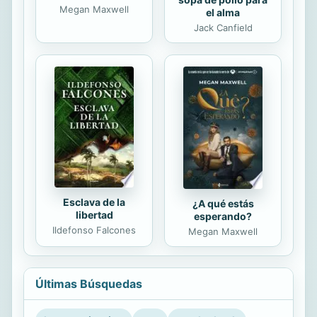
Megan Maxwell
el alma
Jack Canfield
Esclava de la
¿A qué estás
libertad
esperando?
Ildefonso Falcones
Megan Maxwell
Últimas Búsquedas