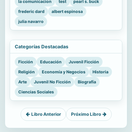
la comunicacion
test
pearl s. buck
frederic dard
albert espinosa
julia navarro
Categorías Destacadas
Ficción
Educación
Juvenil Ficción
Religión
Economía y Negocios
Historia
Arte
Juvenil No Ficción
Biografía
Ciencias Sociales
Libro Anterior
Próximo Libro