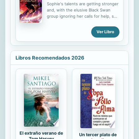
Sophie's talents are getting stronger
and, with the elusive Black Swan
group ignoring her calls for help, she
is determined to find her kidnappers
but a daring mistake pushes her
Ver Libro
world to the edge of war, and soon
she has exposed a a major
conspiracy that could threaten all
she loves.
Libros Recomendados 2026
El extraño verano de
Un tercer plato de
Tom Harvey