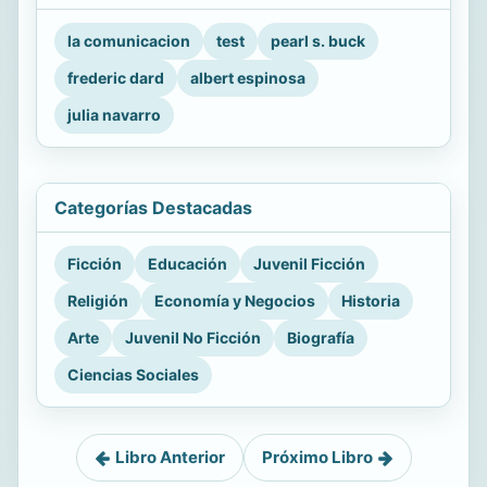
la comunicacion
test
pearl s. buck
frederic dard
albert espinosa
julia navarro
Categorías Destacadas
Ficción
Educación
Juvenil Ficción
Religión
Economía y Negocios
Historia
Arte
Juvenil No Ficción
Biografía
Ciencias Sociales
Libro Anterior
Próximo Libro