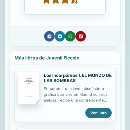
Más libros de Juvenil Ficción
Los Incorpóreos 1. EL MUNDO DE
LAS SOMBRAS
Perséfone, una joven diseñadora
gráfica que vive en Madrid con dos
amigas, recibe una sorprendente
propuesta para viajar a Nueva York.
Allí se enamora de Gabriel, un
Ver Libro
atractivo y enigmático joven al que
parecen envolver extrañas
circunstancias. Junto a él descubre