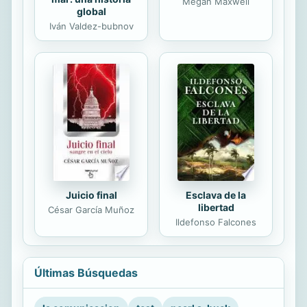
Megan Maxwell
global
Iván Valdez-bubnov
Juicio final
Esclava de la
libertad
César García Muñoz
Ildefonso Falcones
Últimas Búsquedas