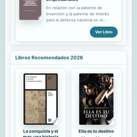
En relación con la patente de
invención y la patente de interés
para la defensa nacional en el
Derecho Español, se aborda el
Ver Libro
régimen jurídico de la Patente de
Invención, aludiendo a su origen y
regulación, así como a su normativa
internacional, europea, comunitaria e
interna básica, porque no olvidemos
Libros Recomendados 2026
que la patente de interés para la
defensa nacional es una patente de
invención que deberá observar el
régimen jurídico establecido para la
misma. Se propone como concepto
de patente en general, que
constituye el objeto material del
delito de divulgación intencionada de
la...
La conquista y el
Ella es tu destino
mar: una historia