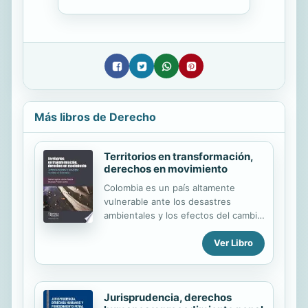
Más libros de Derecho
Territorios en transformación,
derechos en movimiento
Colombia es un país altamente
vulnerable ante los desastres
ambientales y los efectos del cambio
climático. El Banco Mundial ha
señalado que el 84.7% de la
Ver Libro
población y el 86.6% de los activos
están localizados en áreas expuestas
a dos o más amenazas ambientales.
Jurisprudencia, derechos
Así mismo, el IDEAM ha advertido