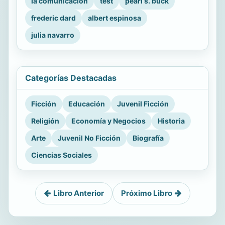
la comunicacion
test
pearl s. buck
frederic dard
albert espinosa
julia navarro
Categorías Destacadas
Ficción
Educación
Juvenil Ficción
Religión
Economía y Negocios
Historia
Arte
Juvenil No Ficción
Biografía
Ciencias Sociales
Libro Anterior
Próximo Libro