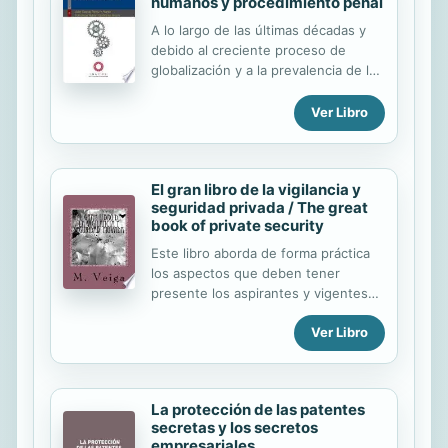
humanos y procedimiento penal
sobre los peligrosos efectos del
cambio climático global, como los
A lo largo de las últimas décadas y
procesos de desertización, las lluvias
debido al creciente proceso de
torrenciales y la elevación del nivel
globalización y a la prevalencia de las
del mar. Una de las posibles
violaciones a los derechos humanos
consecuencias de las catástrofes
en todo el orbe, hemos presenciado
Ver Libro
asociadas a amenazas naturales y al
el surgimiento de numerosos
cambio climático es la afectación de
tratados internacionales en esta
los...
materia, los cuales ya han sido
El gran libro de la vigilancia y
incorporados al bloque de
seguridad privada / The great
constitucionalidad de diversos
book of private security
países. En México, esta inclusión se
dio a partir de la reforma
Este libro aborda de forma práctica
constitucional del 10 de junio de
los aspectos que deben tener
2011. Si bien esta modificación
presente los aspirantes y vigentes
significó un importante avance hacia
vigilantes de seguridad en el
la protección de los derechos
Ver Libro
desempeño de sus funciones
humanos a nivel nacional, también
planteó preguntas necesarias...
La protección de las patentes
secretas y los secretos
empresariales