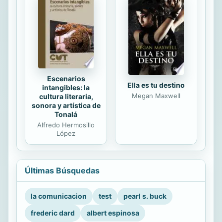
Escenarios
Ella es tu destino
intangibles: la
Megan Maxwell
cultura literaria,
sonora y artística de
Tonalá
Alfredo Hermosillo
López
Últimas Búsquedas
la comunicacion
test
pearl s. buck
frederic dard
albert espinosa