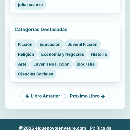
julia navarro
Categorías Destacadas
Ficción
Educación
Juvenil Ficción
Religión
Economía y Negocios
Historia
Arte
Juvenil No Ficción
Biografía
Ciencias Sociales
Libro Anterior
Próximo Libro
@2026 elquenovolenveure.com
|
Política de