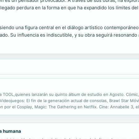
bién es un pensador provocador. A través de sus obras, ha explo
egado perdura en la forma en que ha expandido los límites del 
iendo una figura central en el diálogo artístico contemporáneo,
do. Su influencia es indiscutible, y su obra seguirá resonando 
 TOOL,quienes lanzarán su quinto álbum de estudio en Agosto. Cómic,
Videojuegos: El fin de la generación actual de consolas, Brawl Star Móv
ón por el Cosplay, Magic: The Gathering en Netflix. Cine: Annabelle 3, 
u nuevo vídeo musical "Mago Negro". Música: La banda Volter desde Méri
ura humana