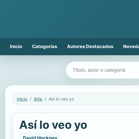
Inicio
Categorías
Autores Destacados
Noved
Buscar libros
Inicio
Arte
Así lo veo yo
Así lo veo yo
David Hockney