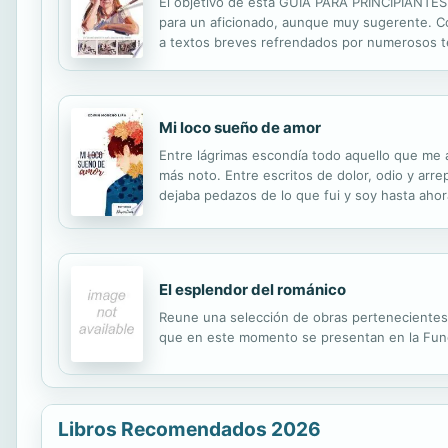
El objetivo de esta GUIA PARA PRINCIPIANTES e
para un aficionado, aunque muy sugerente. Con 
a textos breves refrendados por numerosos t
inicial, pasando por la fase de manchado, hast
Mi loco sueño de amor
Entre lágrimas escondía todo aquello que me a
más noto. Entre escritos de dolor, odio y arre
dejaba pedazos de lo que fui y soy hasta aho
El esplendor del románico
Reune una selección de obras pertenecientes 
que en este momento se presentan en la Fund
Libros Recomendados 2026