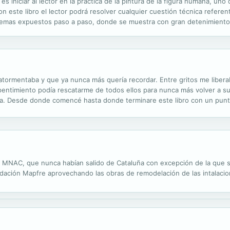
s iniciar al lector en la práctica de la pintura de la figura humana, un
este libro el lector podrá resolver cualquier cuestión técnica referente
emas expuestos paso a paso, donde se muestra con gran detenimiento l
a concluir con el modelado de las carnaciones y de la ropa. Todos los...
tormentaba y que ya nunca más quería recordar. Entre gritos me liberab
pentimiento podía rescatarme de todos ellos para nunca más volver a suf
ra. Desde donde comencé hasta donde terminare este libro con un punto
MNAC, que nunca habían salido de Cataluña con excepción de la que se r
ación Mapfre aprovechando las obras de remodelación de las intalacio