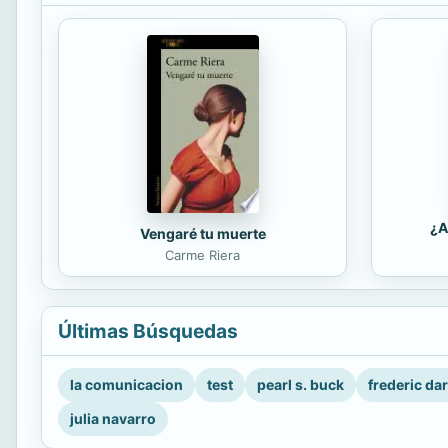
¿A
Vengaré tu muerte
Carme Riera
Últimas Búsquedas
la comunicacion
test
pearl s. buck
frederic da
julia navarro