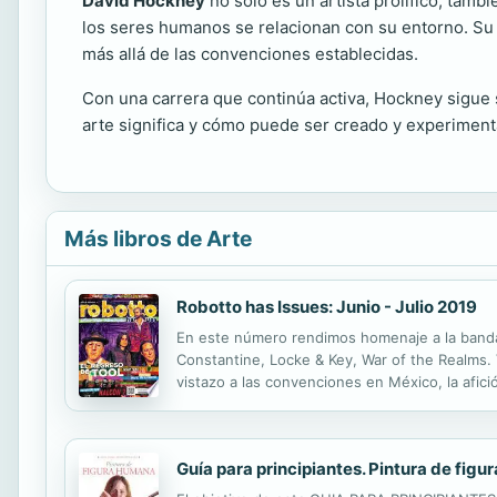
David Hockney
no solo es un artista prolífico; tam
los seres humanos se relacionan con su entorno. Su l
más allá de las convenciones establecidas.
Con una carrera que continúa activa, Hockney sigue s
arte significa y cómo puede ser creado y experimenta
Más libros de Arte
Robotto has Issues: Junio - Julio 2019
En este número rendimos homenaje a la banda
Constantine, Locke & Key, War of the Realms. 
vistazo a las convenciones en México, la afici
Entrevista: Con Halcón 7 por el estreno de s
Guía para principiantes. Pintura de fig