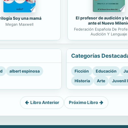
El profesor de audición y 
rilogía Soy una mamá
ante el Nuevo Mileni
Megan Maxwell
Federación Española De Prof
Audición Y Lenguaje
Categorías Destacad
rd
albert espinosa
Ficción
Educación
Ju
Historia
Arte
Juvenil 
Libro Anterior
Próximo Libro