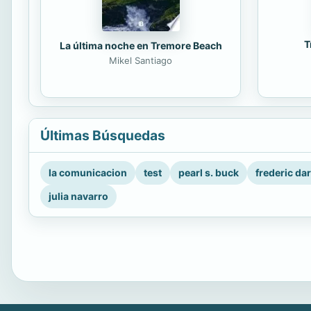
T
La última noche en Tremore Beach
Mikel Santiago
Últimas Búsquedas
la comunicacion
test
pearl s. buck
frederic da
julia navarro