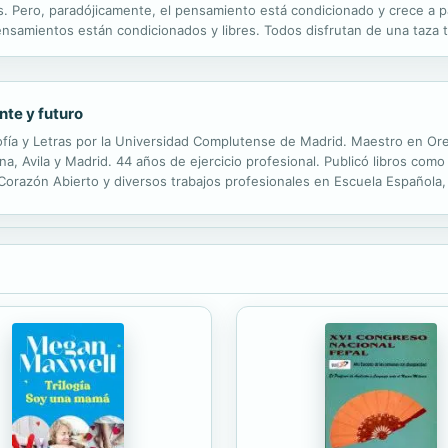
ero, paradójicamente, el pensamiento está condicionado y crece a par
nsamientos están condicionados y libres. Todos disfrutan de una taza 
s tazas? Los provocadores del pensamiento son pequeños irritantes qu
te y futuro
ofía y Letras por la Universidad Complutense de Madrid. Maestro en Ore
a, Avila y Madrid. 44 años de ejercicio profesional. Publicó libros com
orazón Abierto y diversos trabajos profesionales en Escuela Española, 