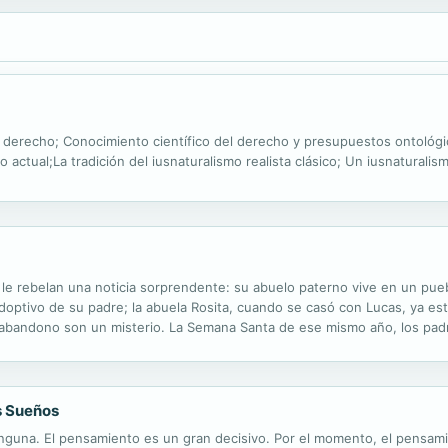
el derecho; Conocimiento científico del derecho y presupuestos ontológi
o actual;La tradición del iusnaturalismo realista clásico; Un iusnaturalismo
e rebelan una noticia sorprendente: su abuelo paterno vive en un puebl
 adoptivo de su padre; la abuela Rosita, cuando se casó con Lucas, ya 
abandono son un misterio. La Semana Santa de ese mismo año, los padre
 la primera impresión que le causa el abuelo es desconcertante: no es un
s Sueños
ninguna. El pensamiento es un gran decisivo. Por el momento, el pensam