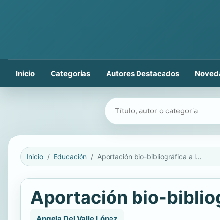
Inicio
Categorías
Autores Destacados
Noved
Buscar libros
Inicio
Educación
Aportación bio-bibliográfica a la Historia de la Ciencia
Aportación bio-bibliog
Angela Del Valle López