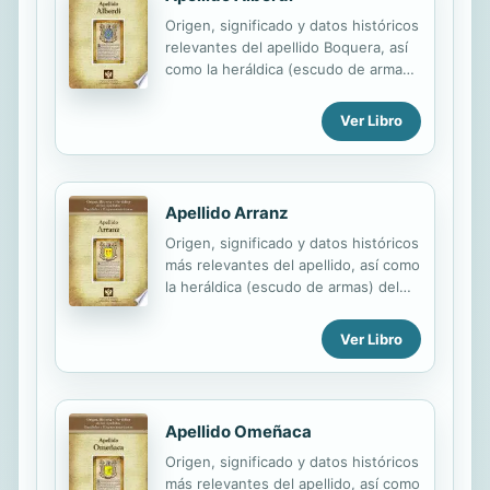
Pokémon Go y facilitándoles las
Origen, significado y datos históricos
claves para mejorar su experiencia
relevantes del apellido Boquera, así
en el juego. Y a los ya jugadores,
como la heráldica (escudo de armas)
este libro les permitirá exprimir al
del linaje. Para la documentación y
máximo la jugabilidad de la aplicación,
edición de todas nuestras láminas
podrán consultar los...
Ver Libro
nos regimos por un estricto
protocolo cuya finalidad es la de
garantizar la veracidad y utilidad de la
información. Incluye descripción y
Apellido Arranz
simbolismo de los principales
Origen, significado y datos históricos
esmaltes, metales y piezas
más relevantes del apellido, así como
heráldicas.
la heráldica (escudo de armas) del
linaje. Para la documentación y
edición de todas nuestras láminas
Ver Libro
nos regimos por un estricto
protocolo cuya finalidad es la de
garantizar la veracidad y utilidad de la
información. Incluye descripción y
Apellido Omeñaca
simbolismo de los principales
Origen, significado y datos históricos
esmaltes, metales y piezas
más relevantes del apellido, así como
heráldicas.