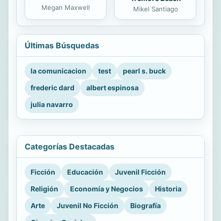
Megan Maxwell
Mikel Santiago
Últimas Búsquedas
la comunicacion
test
pearl s. buck
frederic dard
albert espinosa
julia navarro
Categorías Destacadas
Ficción
Educación
Juvenil Ficción
Religión
Economía y Negocios
Historia
Arte
Juvenil No Ficción
Biografía