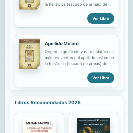
la heráldica (escudo de armas) del
linaje. Para la documentación y
edición de todas nuestras láminas
Ver Libro
nos regimos por un estricto
protocolo cuya finalidad es la de
garantizar la veracidad y utilidad de la
información. Incluye descripción y
Apellido Mulero
simbolismo de los principales
Origen, significado y datos históricos
esmaltes, metales y piezas
más relevantes del apellido, así como
heráldicas.
la heráldica (escudo de armas) del
linaje. Para la documentación y
edición de todas nuestras láminas
Ver Libro
nos regimos por un estricto
protocolo cuya finalidad es la de
garantizar la veracidad y utilidad de la
información. Incluye descripción y
Libros Recomendados 2026
simbolismo de los principales
esmaltes, metales y piezas
heráldicas.