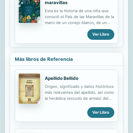
del mundo "psi". La chispa que lo
maravillas
inició vino de Francia, con la
Esta es la historia de una niña que
aprobación por parte de la Asamblea
conoció el País de las Maravillas de la
–en octubre de 2003– de una
mano de un conejo blanco, de un
enmienda conocida hoy como la
sombrerero y de un gato sonriente.
Enmienda Accoyer, que resultó ser el
Ver Libro
cabo de un hilo que llevó a una
madeja de nudos nada simples de
desanudar. Detrás de esa ...
Más libros de Referencia
Apellido Bellido
Origen, significado y datos históricos
más relevantes del apellido, así como
la heráldica (escudo de armas) del
linaje. Para la documentación y
edición de todas nuestras láminas
Ver Libro
nos regimos por un estricto
protocolo cuya finalidad es la de
garantizar la veracidad y utilidad de la