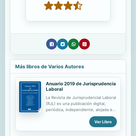
Más libros de Varios Autores
Anuario 2019 de Jurisprudencia
Laboral
La Revista de Jurisprudencial Laboral
(RJL) es una publicación digital,
periódica, independiente, alojada en
la web del BOE
Ver Libro
(https://boe.es/biblioteca_juridica/anuarios_d
id=L_REVISTA_JURISPRUDENCIA_LABORAL&tip
accesible en abierto y dedicada al