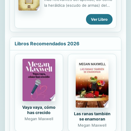
la heráldica (escudo de armas) del
linaje. Para la documentación y
edición de todas nuestras láminas
Ver Libro
nos regimos por un estricto
protocolo cuya finalidad es la de
garantizar la veracidad y utilidad de la
información. Incluye descripción y
Libros Recomendados 2026
simbolismo de los principales
esmaltes, metales y piezas
heráldicas.
Vaya vaya, cómo
has crecido
Las ranas también
se enamoran
Megan Maxwell
Megan Maxwell