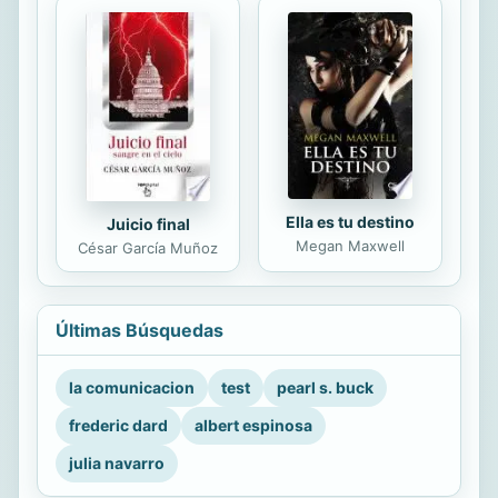
Ella es tu destino
Juicio final
Megan Maxwell
César García Muñoz
Últimas Búsquedas
la comunicacion
test
pearl s. buck
frederic dard
albert espinosa
julia navarro