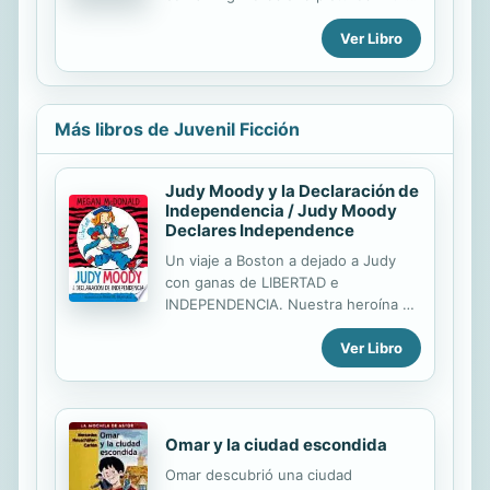
numbers, colors, objects, foods,
Ver Libro
forms, and letters, to help children
develop their intelligence towards
the first steps in reading and writing.
This is an ideal choice for curious
kids and demanding parents.
Más libros de Juvenil Ficción
Judy Moody y la Declaración de
Independencia / Judy Moody
Declares Independence
Un viaje a Boston a dejado a Judy
con ganas de LIBERTAD e
INDEPENDENCIA. Nuestra heroína se
lanza a una verdadera campaña por
Ver Libro
su libertad…No quiere obedecer las
normas de sus padres, no no quiere
que su hermano Stink la fastidie todo
el tiempo, ¡no quiere ni hacer tareas!
Como era de esperarse, Judy
Omar y la ciudad escondida
termina teniendo tantos problemas
Omar descubrió una ciudad
como los padres de la patria. ¡O