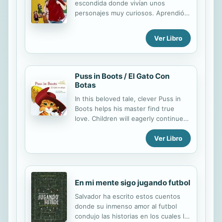
escondida donde vivían unos
quizás más…! ENGLISH DESCRIPTION
personajes muy curiosos. Aprendió
Judy Moody has a mood for every
cómo afrontar los complejos con
occasion and after visiting Boston
valentía ya que lo importante es el
with her family, she's in the mood for
Ver Libro
tipo de persona que seamos.
LIBERTY and FREEDOM—freedom
from her parents' rules and her
pesky little...
Puss in Boots / El Gato Con
Botas
In this beloved tale, clever Puss in
Boots helps his master find true
love. Children will eagerly continue
reading to see if Puss can outsmart
Ver Libro
the giant and escape the lion's sharp
teeth! This title, retold in English and
Spanish, is an excellent skill-b
En mi mente sigo jugando futbol
Salvador ha escrito estos cuentos
donde su inmenso amor al futbol
condujo las historias en los cuales la