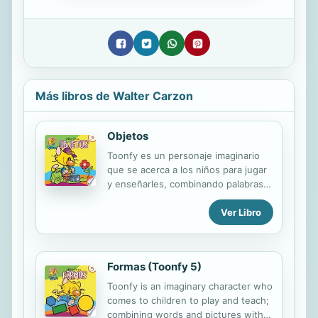
Más libros de Walter Carzon
Objetos
Toonfy es un personaje imaginario
que se acerca a los niños para jugar
y enseñarles, combinando palabras y
dibujos, y ayudándolos a desarrollar
Ver Libro
su inteligencia hacia los primeros
pasos en la lecto-escritura. Una
opción ideal para niños curiosos y
padres e
Formas (Toonfy 5)
Toonfy is an imaginary character who
comes to children to play and teach;
combining words and pictures with