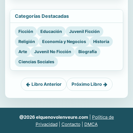
Categorías Destacadas
Ficción
Educación
Juvenil Ficción
Religión
Economía y Negocios
Historia
Arte
Juvenil No Ficción
Biografía
Ciencias Sociales
Libro Anterior
Próximo Libro
@2026 elquenovolenveure.com
|
Política de
Privacidad
|
Contacto
|
DMCA