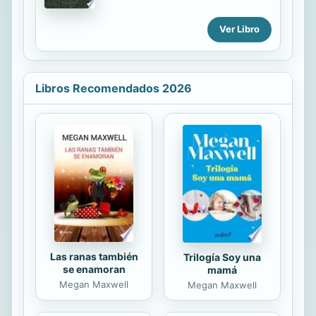
pelota es tan protagonista como los
sentimientos. Una obra literaria
Ver Libro
nacida desde el amor y la intuición,
siempre es preferible a una obra
nacida desde la técnica y la
obligación; es más genuina y original.
Libros Recomendados 2026
Ojalá disfrutes de estos cuentos de
futbol (y de la vida) tanto como yo
los he disfrutado. Germán Castaños
Autor del libro Guardiola, ladrón de
ideas. (Hojas del Sur, Buenos Aires,
2018) Imagina que este libro es un
balón que vas conduciendo hasta
llegar al área. En el camino...
Las ranas también
Trilogía Soy una
se enamoran
mamá
Megan Maxwell
Megan Maxwell