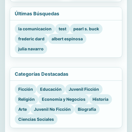
Últimas Búsquedas
la comunicacion
test
pearl s. buck
frederic dard
albert espinosa
julia navarro
Categorías Destacadas
Ficción
Educación
Juvenil Ficción
Religión
Economía y Negocios
Historia
Arte
Juvenil No Ficción
Biografía
Ciencias Sociales