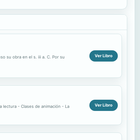
Ver Libro
 su obra en el s. iii a. C. Por su
Ver Libro
a lectura - Clases de animación - La