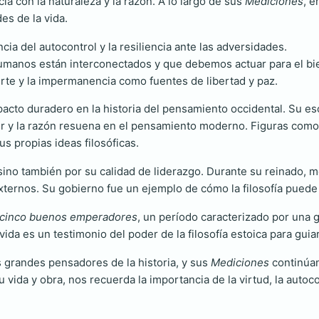
ia con la naturaleza y la razón. A lo largo de sus
Mediciones
, e
es de la vida.
cia del autocontrol y la resiliencia ante las adversidades.
umanos están interconectados y que debemos actuar para el b
rte y la impermanencia como fuentes de libertad y paz.
pacto duradero en la historia del pensamiento occidental. Su esc
deber y la razón resuena en el pensamiento moderno. Figuras com
s propias ideas filosóficas.
 sino también por su calidad de liderazgo. Durante su reinado, 
ternos. Su gobierno fue un ejemplo de cómo la filosofía puede in
cinco buenos emperadores
, un período caracterizado por una 
ida es un testimonio del poder de la filosofía estoica para guia
 grandes pensadores de la historia, y sus
Mediciones
continúan
u vida y obra, nos recuerda la importancia de la virtud, la aut