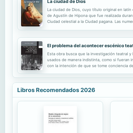
La ciudad de Dios
La ciudad de Dios, cuyo título original en latí
de Agustín de Hipona que fue realizada durante
Ciudad celestial a la Ciudad pagana. Las numer
judaísmo, el origen y la sustancialidad del bien
El problema del acontecer escénico teat
Esta obra busca que la investigación teatral y
usados de manera indistinta, como si fueran int
con la intención de que se tome conciencia de
teatral y plantea una visión del teatro como 
Libros Recomendados 2026