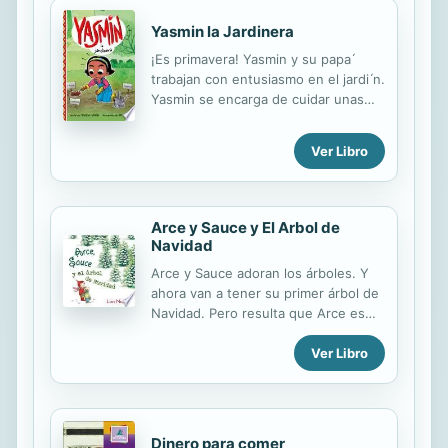
This is an ideal choice for curious
kids and demanding parents.
Yasmin la Jardinera
¡Es primavera! Yasmin y su papa ́
trabajan con entusiasmo en el jardi ́n.
Yasmin se encarga de cuidar unas
plantitas con flores. Las pone al sol,
las riega y les pone tierra fe ́rtil...
Ver Libro
entonces, ¿por que ́ se marchitan?
Un di ́a, Yasmin oberva a Nani
sentada al sol y descubre la solucio ́n
perfecta para sus plantas.
Arce y Sauce y El Arbol de
Navidad
Arce y Sauce adoran los árboles. Y
ahora van a tener su primer árbol de
Navidad. Pero resulta que Arce es
alérgica a él.
Ver Libro
Dinero para comer