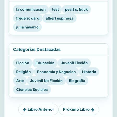
la comunicacion
test
pearl s. buck
frederic dard
albert espinosa
julia navarro
Categorías Destacadas
Ficción
Educación
Juvenil Ficción
Religión
Economía y Negocios
Historia
Arte
Juvenil No Ficción
Biografía
Ciencias Sociales
Libro Anterior
Próximo Libro