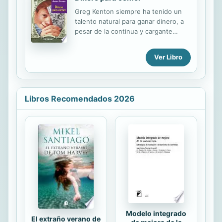
Greg Kenton siempre ha tenido un
talento natural para ganar dinero, a
pesar de la continua y cargante
competencia de su vecina, Maura
Shaw. Justo antes de sexto curso,
Ver Libro
Greg hace un asombroso
descubrimiento financiero: casi
todos los niños del colegio tienen un
cuarto de dólar o dos de más para
Libros Recomendados 2026
gastar al día. Cuando Greg multiplica
los cuartos de dólar por el número
de alumnos, ve el colegio con otros
ojos: ¡es una inmensa hucha-cerdito!
Todo lo que necesita es el martillo
adecuado para abrirla. ¿Caramelos y
chicles? ¿Pequeños juguetes y
chismes? Claro, a los niños les
encanta...
Modelo integrado
El extraño verano de