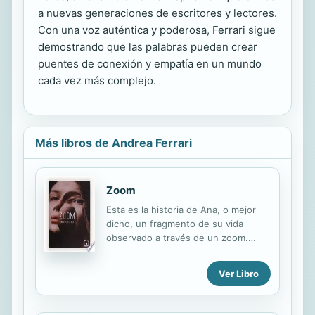
a nuevas generaciones de escritores y lectores.
Con una voz auténtica y poderosa, Ferrari sigue
demostrando que las palabras pueden crear
puentes de conexión y empatía en un mundo
cada vez más complejo.
Más libros de Andrea Ferrari
Zoom
Esta es la historia de Ana, o mejor
dicho, un fragmento de su vida
observado a través de un zoom.
Pero para entenderlo bien, hay que
rebobinar un poco hasta el día que
Ver Libro
su vecino Antonio se rompió un
pierna, lo que le obligó a rechazar el
empleo de Papá Noel en los