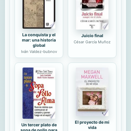
importante de su crecimiento en su
relación con la economía mundial.
La conquista y el
Juicio final
mar: una historia
César García Muñoz
global
Iván Valdez-bubnov
El proyecto de mi
Un tercer plato de
vida
sopa de pollo para