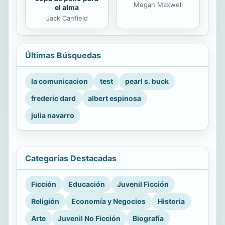
Megan Maxwell
el alma
Jack Canfield
Últimas Búsquedas
la comunicacion
test
pearl s. buck
frederic dard
albert espinosa
julia navarro
Categorías Destacadas
Ficción
Educación
Juvenil Ficción
Religión
Economía y Negocios
Historia
Arte
Juvenil No Ficción
Biografía