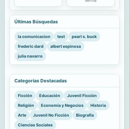
Bernal
Últimas Búsquedas
la comunicacion
test
pearl s. buck
frederic dard
albert espinosa
julia navarro
Categorías Destacadas
Ficción
Educación
Juvenil Ficción
Religión
Economía y Negocios
Historia
Arte
Juvenil No Ficción
Biografía
Ciencias Sociales