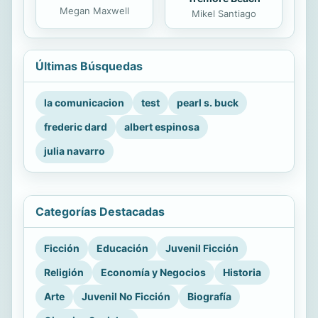
Megan Maxwell
Mikel Santiago
Últimas Búsquedas
la comunicacion
test
pearl s. buck
frederic dard
albert espinosa
julia navarro
Categorías Destacadas
Ficción
Educación
Juvenil Ficción
Religión
Economía y Negocios
Historia
Arte
Juvenil No Ficción
Biografía