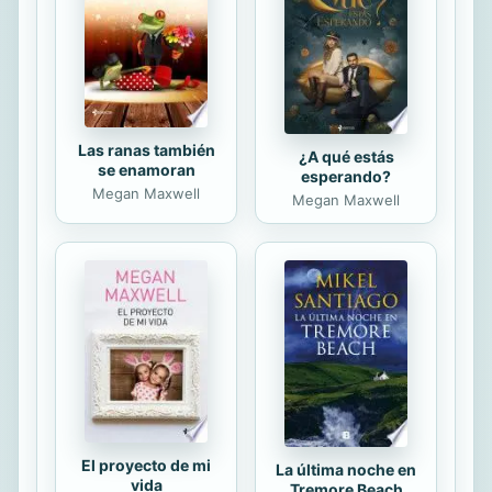
pertenecían a su esposa? ¿Alguna
vez soñó ella, con un matrimonio
ideal? Se imaginó que amaba a un
hombre y él la ...
Las ranas también
¿A qué estás
se enamoran
esperando?
Megan Maxwell
Megan Maxwell
El proyecto de mi
La última noche en
vida
Tremore Beach