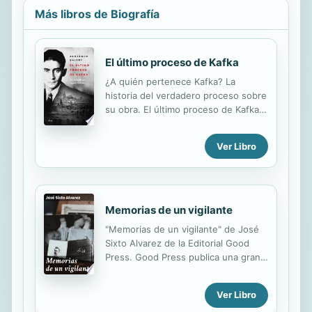
Más libros de Biografía
El último proceso de Kafka
¿A quién pertenece Kafka? La
historia del verdadero proceso sobre
su obra. El último proceso de Kafka
arranca con las últimas instrucciones
que le dio Frank Kafka a su amigo
Ver Libro
más cercano, Max Brod: que a su
muerte este destruyera todos los
papeles que le quedaban. Sin
embargo, cuando llegó el momento
en 1924, Brod no tuvo el ánimo de
Memorias de un vigilante
quemar las obras inéditas del
"Memorias de un vigilante" de José
hombre al que consideraba un genio
Sixto Alvarez de la Editorial Good
literario. La historia de la vida
Press. Good Press publica una gran
póstuma de Kafka es kafkiana en sí
variedad de títulos que abarca todos
misma. Tras la muerte de Brod se
los géneros. Van desde los títulos
estableció una batalla legal
Ver Libro
clásicos famosos, novelas, textos
internacional para determinar qué