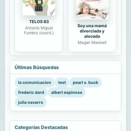
TELOS 83
Soy una mamá
Antonio Miguel
divorciada y
Fumero (coord.)
alocada
Megan Maxwell
Últimas Búsquedas
la comunicacion
test
pearl s. buck
frederic dard
albert espinosa
julia navarro
Categorías Destacadas