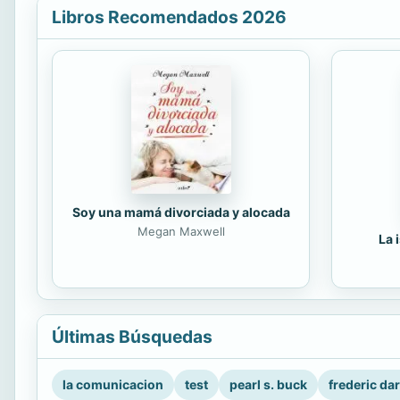
Libros Recomendados 2026
Soy una mamá divorciada y alocada
Megan Maxwell
La 
Últimas Búsquedas
la comunicacion
test
pearl s. buck
frederic da