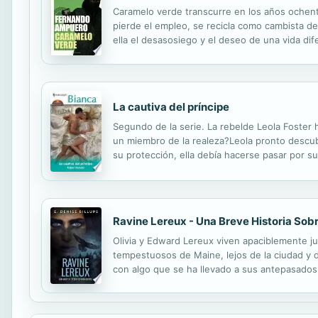
Caramelo verde transcurre en los años ochenta
pierde el empleo, se recicla como cambista d
ella el desasosiego y el deseo de una vida di
sospechas e insoslayables ambiciones. Elogiada
La cautiva del príncipe
Segundo de la serie. La rebelde Leola Foster 
un miembro de la realeza?Leola pronto descubr
su protección, ella debía hacerse pasar por s
voluntaria de Nico... en su cama.
Ravine Lereux - Una Breve Historia Sob
Olivia y Edward Lereux viven apaciblemente jun
tempestuosos de Maine, lejos de la ciudad y d
con algo que se ha llevado a sus antepasados
a regresar a un sitio al que juró no volver jam