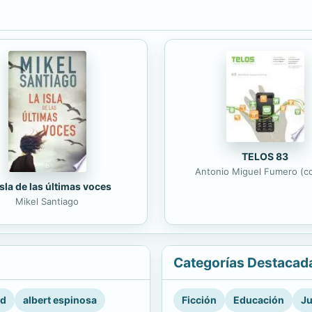
TELOS 83
Antonio Miguel Fumero (co
isla de las últimas voces
Mikel Santiago
Categorías Destacad
rd
albert espinosa
Ficción
Educación
Ju