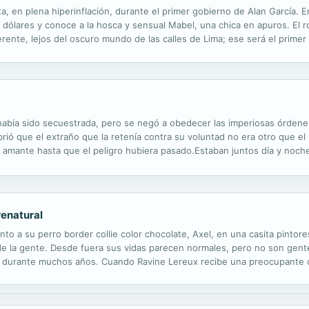
, en plena hiperinflación, durante el primer gobierno de Alan García. 
e dólares y conoce a la hosca y sensual Mabel, una chica en apuros. E
ferente, lejos del oscuro mundo de las calles de Lima; ese será el prim
 por la crítica desde su aparición, esta novela noir, que hoy suena a...
había sido secuestrada, pero se negó a obedecer las imperiosas órdenes
ió que el extraño que la retenía contra su voluntad no era otro que el 
u amante hasta que el peligro hubiera pasado.Estaban juntos día y noche
renatural
to a su perro border collie color chocolate, Axel, en una casita pintor
e la gente. Desde fuera sus vidas parecen normales, pero no son gente 
 durante muchos años. Cuando Ravine Lereux recibe una preocupante ca
ás, un lugar que se halla encantado por algo; una presencia anormal que 