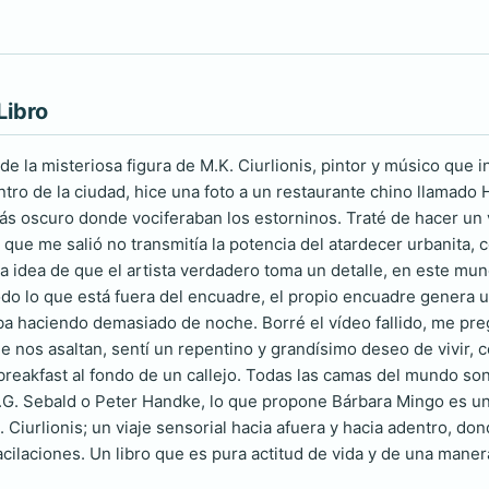
Libro
de la misteriosa figura de M.K. Ciurlionis, pintor y músico que 
ntro de la ciudad, hice una foto a un restaurante chino llamad
s oscuro donde vociferaban los estorninos. Traté de hacer un v
 que me salió no transmitía la potencia del atardecer urbanita,
a idea de que el artista verdadero toma un detalle, en este mun
 todo lo que está fuera del encuadre, el propio encuadre gener
ba haciendo demasiado de noche. Borré el vídeo fallido, me preg
e nos asaltan, sentí un repentino y grandísimo deseo de vivir,
breakfast al fondo de un callejo. Todas las camas del mundo so
G. Sebald o Peter Handke, lo que propone Bárbara Mingo es un re
 Ciurlionis; un viaje sensorial hacia afuera y hacia adentro, d
cilaciones. Un libro que es pura actitud de vida y de una manera 