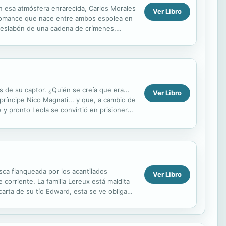
En esa atmósfera enrarecida, Carlos Morales
Ver Libro
l romance que nace entre ambos espolea en
er eslabón de una cadena de crímenes,
 de su captor. ¿Quién se creía que era...
Ver Libro
príncipe Nico Magnati... y que, a cambio de
 y pronto Leola se convirtió en prisionera
esca flanqueada por los acantilados
Ver Libro
corriente. La familia Lereux está maldita
rta de su tío Edward, esta se ve obligada
le aterraba ...