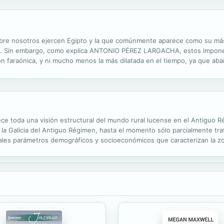
 sobre nosotros ejercen Egipto y la que comúnmente aparece como su más
nta. Sin embargo, como explica ANTONIO PÉREZ LARGACHA, estos impo
ón faraónica, y ni mucho menos la más dilatada en el tiempo, ya que abar
reotipos que una insuficiente información ha engendrado en nuestra me
frece toda una visión estructural del mundo rural lucense en el Antigu
de la Galicia del Antiguo Régimen, hasta el momento sólo parcialmente tr
ipales parámetros demográficos y socioeconómicos que caracterizan la z
an interés para el conocimiento de la realidad cotidiana de los...