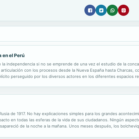
 en el Perú
 la independencia si no se emprende de una vez el estudio de la conc
u articulación con los procesos desde la Nueva España hasta Charcas, co
implícito perseguido por los diversos actores en los diferentes espacios re
uosa experiencias del Perú de los siglos XIX a los albores del...
usia de 1917. No hay explicaciones simples para los grandes acontecimi
acto en todas las esferas de la vida de sus ciudadanos. Ningún aspecto
esapareció de la noche a la mañana. Unos meses después, los bolchevi
l sigloxx. Ahí reside la relevancia de esa doble revolución, de febrero y