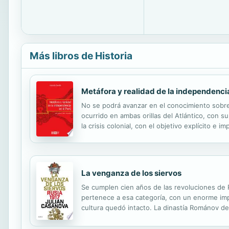
Más libros de Historia
Metáfora y realidad de la independencia
No se podrá avanzar en el conocimiento sobre
ocurrido en ambas orillas del Atlántico, con s
la crisis colonial, con el objetivo explícito e 
sobre el significado de 1821 en la densa y tort
La venganza de los siervos
Se cumplen cien años de las revoluciones de R
pertenece a esa categoría, con un enorme imp
cultura quedó intacto. La dinastía Románov d
súbito y amenazante que conoció la historia de