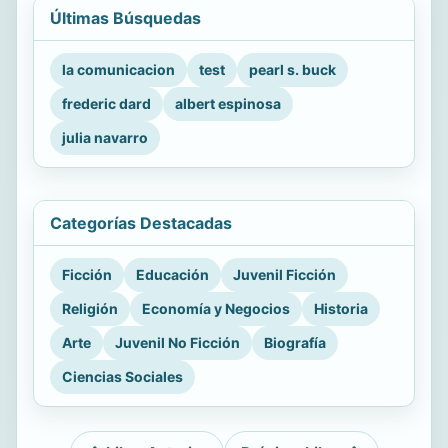
Últimas Búsquedas
la comunicacion
test
pearl s. buck
frederic dard
albert espinosa
julia navarro
Categorías Destacadas
Ficción
Educación
Juvenil Ficción
Religión
Economía y Negocios
Historia
Arte
Juvenil No Ficción
Biografía
Ciencias Sociales