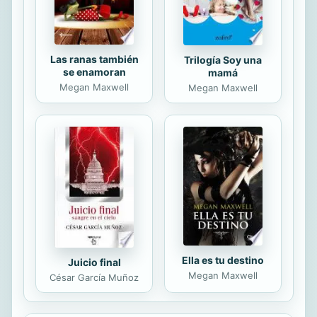
tercera edición, preparada en
intenso diálogo con...
Las ranas también
Trilogía Soy una
se enamoran
mamá
Megan Maxwell
Megan Maxwell
Ella es tu destino
Juicio final
Megan Maxwell
César García Muñoz