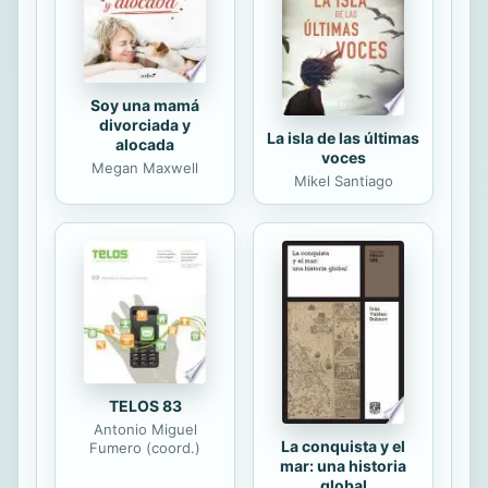
niveles de audiencia. Mientras ella
confiesa entre lágrimas haber tenido
una infancia marcada por...
Soy una mamá
divorciada y
La isla de las últimas
alocada
voces
Megan Maxwell
Mikel Santiago
TELOS 83
Antonio Miguel
La conquista y el
Fumero (coord.)
mar: una historia
global