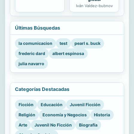
Iván Valdez-bubnov
Últimas Búsquedas
la comunicacion
test
pearl s. buck
frederic dard
albert espinosa
julia navarro
Categorías Destacadas
Ficción
Educación
Juvenil Ficción
Religión
Economía y Negocios
Historia
Arte
Juvenil No Ficción
Biografía