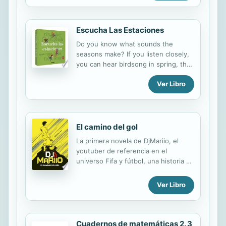
nonfiction title! With informational
text, fresh vocabulary, and engaging
maps, readers will be engaged from
Escucha Las Estaciones
beginning to end.
Do you know what sounds the
seasons make? If you listen closely,
you can hear birdsong in spring, the
crash of sea waves in summer,
Ver Libro
autumn storms, and footsteps
through the snow in winter.
El camino del gol
La primera novela de DjMariio, el
youtuber de referencia en el
universo Fifa y fútbol, una historia de
crecimiento en la que el fútbol es el
gran protagonista. Feli es de
Ver Libro
Móstoles y nunca le ha interesado el
deporte. Todo cambia cuando, por
casualidad, empieza como portero en
el equipo de su escuela. Su afición
Cuadernos de matemáticas 2. 3