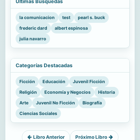
Últimas Búsquedas
la comunicacion
test
pearl s. buck
frederic dard
albert espinosa
julia navarro
Categorías Destacadas
Ficción
Educación
Juvenil Ficción
Religión
Economía y Negocios
Historia
Arte
Juvenil No Ficción
Biografía
Ciencias Sociales
Libro Anterior
Próximo Libro