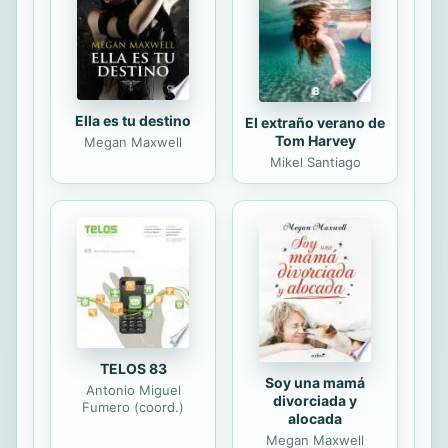
Bangkok o en Ciudad de México es
un privilegio. Nuestro deterioro, al
menos, es...
Ella es tu destino
El extraño verano de
Tom Harvey
Megan Maxwell
Mikel Santiago
TELOS 83
Soy una mamá
Antonio Miguel
divorciada y
Fumero (coord.)
alocada
Megan Maxwell