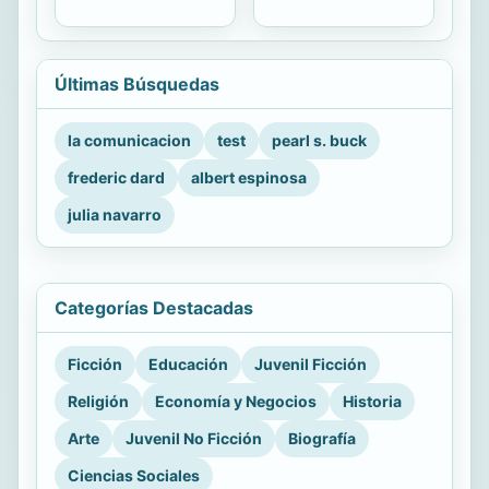
Últimas Búsquedas
la comunicacion
test
pearl s. buck
frederic dard
albert espinosa
julia navarro
Categorías Destacadas
Ficción
Educación
Juvenil Ficción
Religión
Economía y Negocios
Historia
Arte
Juvenil No Ficción
Biografía
Ciencias Sociales