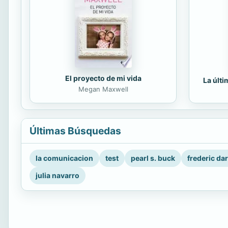
El proyecto de mi vida
La últ
Megan Maxwell
Últimas Búsquedas
la comunicacion
test
pearl s. buck
frederic da
julia navarro