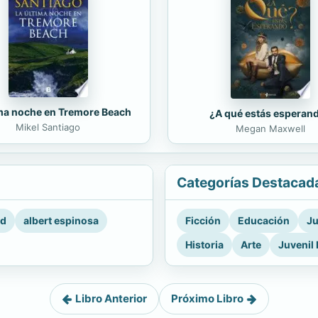
ima noche en Tremore Beach
¿A qué estás esperan
Mikel Santiago
Megan Maxwell
Categorías Destacad
rd
albert espinosa
Ficción
Educación
Ju
Historia
Arte
Juvenil 
Libro Anterior
Próximo Libro