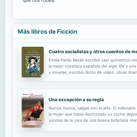
que nos rodea.
Más libros de Ficción
Cuatro socialistas y otros cuentos de m
Emilia Pardo Bazán escribió casi quinientos r
la mejor novelista española del siglo XIX y un
y novelas, escribió libros de viajes, obras dr
España de su época.
Una excepción a su regla
Nunca, nunca, salgas con el jefe. El millonar
la mujer que había destrozado su coche deporti
sonrisa de la cara de una buena bofetada. Harr
con el atractivo pero arrogante Damien. Mante