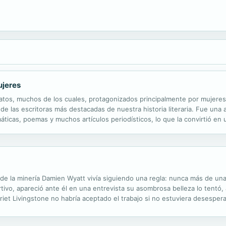
ujeres
elatos, muchos de los cuales, protagonizados principalmente por mujere
a de las escritoras más destacadas de nuestra historia literaria. Fue una
amáticas, poemas y muchos artículos periodísticos, lo que la convirtió e
io de la minería Damien Wyatt vivía siguiendo una regla: nunca más de un
vo, apareció ante él en una entrevista su asombrosa belleza lo tentó, a
iet Livingstone no habría aceptado el trabajo si no estuviera desespera
ner su relación fuera del dormitorio se estaba convirtiendo en...