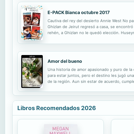
E-PACK Bianca octubre 2017
Cautiva del rey del desierto Annie West No p
Ghizlan de Jeirut regresó a casa, se encontr
rehén, a Ghizlan no le quedó elección. Huseyn 
conquistar el cuerpo y el alma de la hermosa p
Amor del bueno
Una historia de amor apasionado y puro de la 
para estar juntos, pero el destino les jugó u
de la región. Aun sin estar de acuerdo, cumpl
bella, está secretamente enamorada de Roberto,
Libros Recomendados 2026