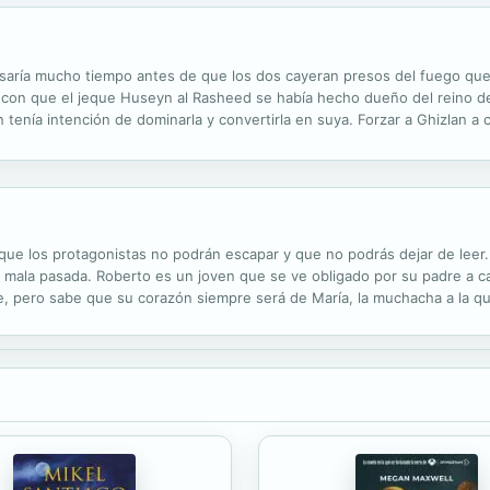
asaría mucho tiempo antes de que los dos cayeran presos del fuego qu
ó con que el jeque Huseyn al Rasheed se había hecho dueño del reino d
tenía intención de dominarla y convertirla en suya. Forzar a Ghizlan a c
rincesa. La voluntad de hierro de Huseyn se vio desafiada por la...
que los protagonistas no podrán escapar y que no podrás dejar de leer.
na mala pasada. Roberto es un joven que se ve obligado por su padre a c
e, pero sabe que su corazón siempre será de María, la muchacha a la qu
 y el acuerdo entre su padre y el del joven le viene como anillo al...