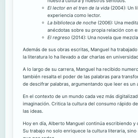
nuestra cultura y nuestros sentidos.
El lector en el tren de la vida
(2004): Un l
experiencia como lector.
La biblioteca de noche
(2006): Una meditac
anécdotas sobre su propia relación con e
El regreso
(2014): Una novela que mezcla 
Además de sus obras escritas, Manguel ha trabajado 
la literatura lo ha llevado a dar charlas en universid
A lo largo de su carrera, Manguel ha recibido numeros
también resalta el poder de las palabras para transf
de descifrar palabras, argumentando que leer es un ac
En el contexto de un mundo cada vez más digitalizado
imaginación. Critica la cultura del consumo rápido d
las ideas.
Hoy en día, Alberto Manguel continúa escribiendo y c
Su trabajo no solo enriquece la cultura literaria, si