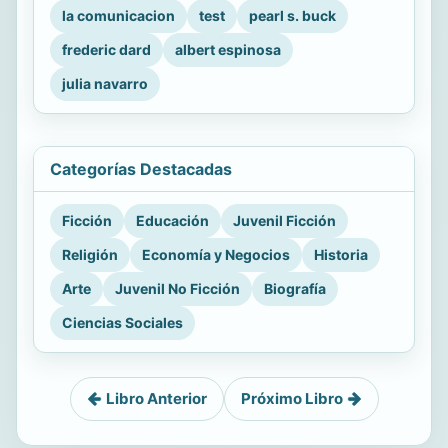
la comunicacion
test
pearl s. buck
frederic dard
albert espinosa
julia navarro
Categorías Destacadas
Ficción
Educación
Juvenil Ficción
Religión
Economía y Negocios
Historia
Arte
Juvenil No Ficción
Biografía
Ciencias Sociales
Libro Anterior
Próximo Libro