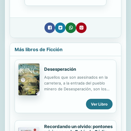
Más libros de Ficción
Desesperación
Aquellos que son asesinados en la
carretera, a la entrada del pueblo
minero de Desesperación, son los
más afortunados, porque para los
que sobrevivan y crucen el cartel de
Ver Libro
bienvenida, Desesperación se
convertirá en el escenario de sus
más angustiantes pesadillas... En la
interestatal 50, en el desértico y
Recordando un olvido: pontones
solitario tramo que atraviesa Nevada,