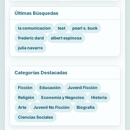
Últimas Búsquedas
la comunicacion
test
pearl s. buck
frederic dard
albert espinosa
julia navarro
Categorías Destacadas
Ficción
Educación
Juvenil Ficción
Religión
Economía y Negocios
Historia
Arte
Juvenil No Ficción
Biografía
Ciencias Sociales