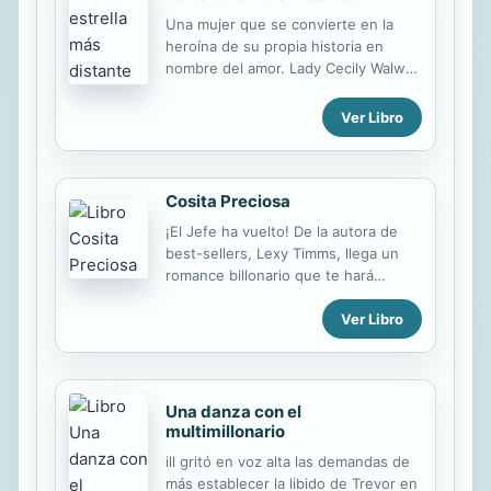
Una mujer que se convierte en la
heroína de su propia historia en
nombre del amor. Lady Cecily Walwyn
nunca se ha visto a sí misma como la
heroína de un cuento romántico.
Ver Libro
Muchos incluso la consideran la
villana de su propia historia. No es
una rebelde ni se ha opuesto nunca
a los convencionalismos que rigen la
Cosita Preciosa
vida de las damas como ella...
¡El Jefe ha vuelto! De la autora de
excepto una vez en que se dejó
best-sellers, Lexy Timms, llega un
guiar por su corazón, y varios años
romance billonario que te hará
después continúa pagando por ello.
desmayarte y enamorarte de nuevo.
Ahora está determinada a recuperar
Ver Libro
“El éxito no es tener todo lo que
el lugar que el escándalo le arrebató
quieres, es tener todo lo que
y a convertirse en la reina de la
necesitas." Mark lo tenía todo: una
temporada londinense. Sin
hermosa esposa a punto de tener su
embargo,...
primer hijo, un club campestre al que
Una danza con el
acuden los ricos y los famosos, el
multimillonario
tipo de vida que cualquiera soñaría
ill gritó en voz alta las demandas de
con vivir. Y entonces Erica lo
más establecer la libido de Trevor en