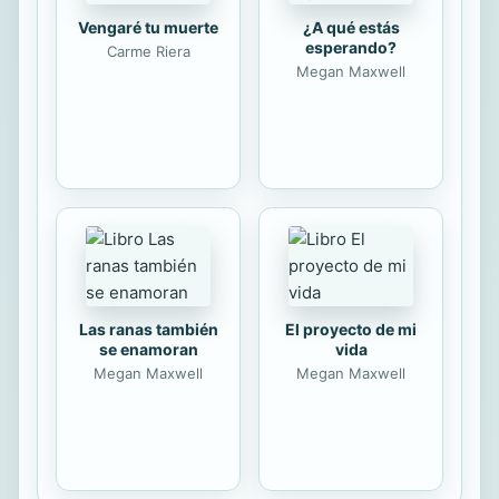
Madonna nació tres años después,
Vengaré tu muerte
¿A qué estás
durante una visita familiar a Bay
esperando?
Carme Riera
City....
Megan Maxwell
Las ranas también
El proyecto de mi
se enamoran
vida
Megan Maxwell
Megan Maxwell