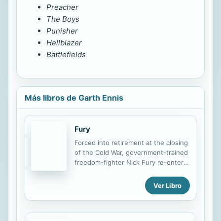
Preacher
The Boys
Punisher
Hellblazer
Battlefields
Más libros de Garth Ennis
Fury
Forced into retirement at the closing
of the Cold War, government-trained
freedom-fighter Nick Fury re-enters
the fray when the Agency requests
his help in battling the takeover of a
Ver Libro
third-world island.