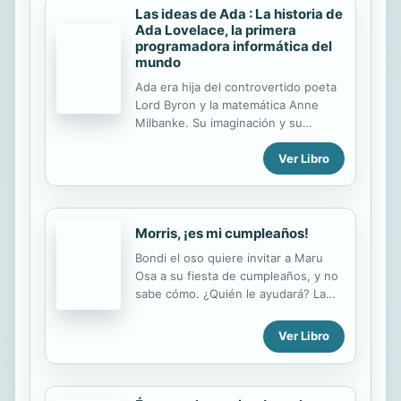
accidentes y muertes por error. En
Las ideas de Ada : La historia de
un mundo así, alguien debe vigilar a
Ada Lovelace, la primera
los vigilantes... De eso se encargan
programadora informática del
mundo
Carnicero y su equipo: El Francés, La
Hembra y Leche Materna. Juntos
Ada era hija del controvertido poeta
son The Boys, y van a mantener a
Lord Byron y la matemática Anne
raya a los súpers, para que no...
Milbanke. Su imaginación y su
facilidad para las matemáticas
Ver Libro
llamaron la atención del inventor
Charles Babbage, que estaba
trabajando en los planos para una
computadora extraordinaria. Solo le
faltaba encontrar a alguien para
Morris, ¡es mi cumpleaños!
programarla...
Bondi el oso quiere invitar a Maru
Osa a su fiesta de cumpleaños, y no
sabe cómo. ¿Quién le ayudará? La
segunda aventura de la subserie
blanca Morris que muestra la
Ver Libro
importancia de la solidaridad y la
generosidad.