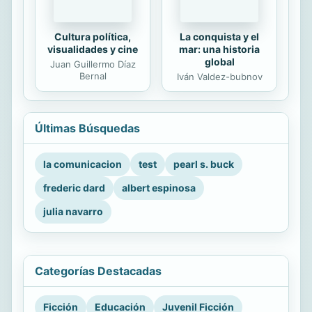
Cultura política,
La conquista y el
visualidades y cine
mar: una historia
global
Juan Guillermo Díaz
Bernal
Iván Valdez-bubnov
Últimas Búsquedas
la comunicacion
test
pearl s. buck
frederic dard
albert espinosa
julia navarro
Categorías Destacadas
Ficción
Educación
Juvenil Ficción