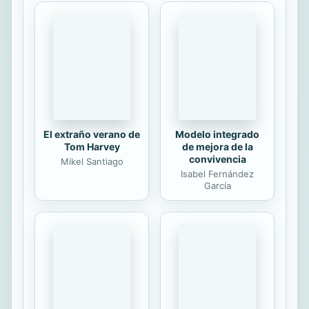
nueva portada. Incluye los números
45 a 77 y el Anual de 1986. Editorial
original: IDW.
El extraño verano de
Modelo integrado
Tom Harvey
de mejora de la
convivencia
Mikel Santiago
Isabel Fernández
García