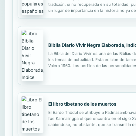
tradición, si no recuperada en su totalidad, 
un lugar de importancia en la historia no ya d
se presenta esta recopilación de cuentos tomad
Biblia Diario Vivir Negra Elaborada, Indi
La Biblia del Diario Vivir es una de las Bibli
los temas de actualidad. Esta edicion de tamano
Valera 1960. Los perfiles de las personalidades
perspectivas generales y lineas cronologicas pa
El libro tibetano de los muertos
El Bardo Thödol se atribuye a Padmasambhava, 
fue Karmalingpa el que encontró en el siglo X
sabiéndose, no obstante, que se transmitía de
1927, bajo el título de El libro tibetano de lo