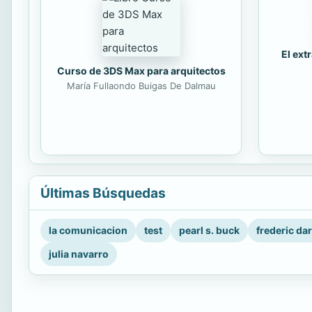
El ext
Curso de 3DS Max para arquitectos
María Fullaondo Buigas De Dalmau
Últimas Búsquedas
la comunicacion
test
pearl s. buck
frederic da
julia navarro