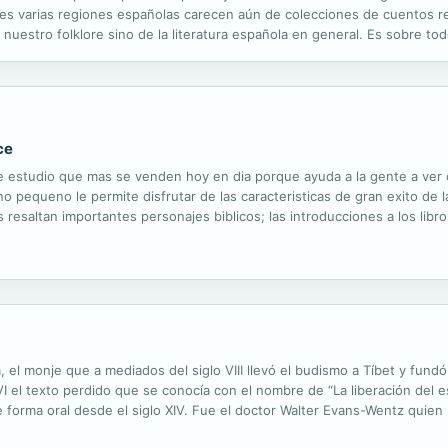
pues varias regiones españolas carecen aún de colecciones de cuentos r
e nuestro folklore sino de la literatura española en general. Es sobre to
os de Asturias, Cantabria, León, las dos Castillas, Extremadura, Andalu
ce
as de estudio que mas se venden hoy en dia porque ayuda a la gente a ver
 pequeno le permite disfrutar de las caracteristicas de gran exito de la 
 resaltan importantes personajes biblicos; las introducciones a los libro
ra que el mensaje de cada libro sea claro. Estas y otras caracteristicas.
el monje que a mediados del siglo VIII llevó el budismo a Tíbet y fund
VI el texto perdido que se conocía con el nombre de “La liberación del e
 forma oral desde el siglo XIV. Fue el doctor Walter Evans-Wentz quien
s muertos. La obra versa sobre el “estado intermedio”, aquel que...