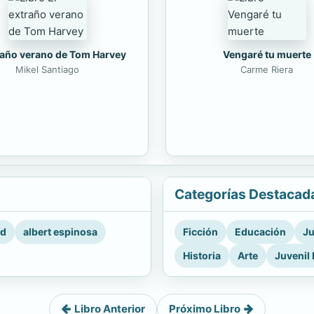
raño verano de Tom Harvey
Vengaré tu muerte
Mikel Santiago
Carme Riera
Categorías Destacad
rd
albert espinosa
Ficción
Educación
Ju
Historia
Arte
Juvenil 
Libro Anterior
Próximo Libro