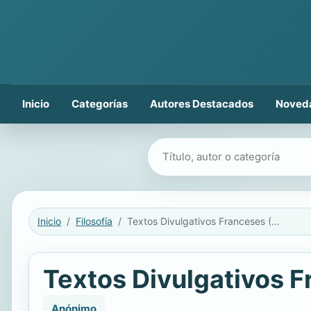
Inicio
Categorías
Autores Destacados
Noved
Buscar libros
Inicio
Filosofía
Textos Divulgativos Franceses (1736 -1748)
Textos Divulgativos F
Anónimo