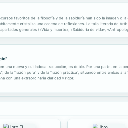
rsos favoritos de la filosofía y de la sabiduría han sido la imagen o l
bitamente cristaliza una cadena de reflexiones. La talla literaria de A
co apartados generales («Vida y muerte», «Sabiduría de vida», «Antropol
selección de parábolas y aforismos que reúne...
cio"
n una nueva y cuidadosa traducción, es doble. Por una parte, en la persp
s”, de la “razón pura” y de la “razón práctica”, situando entre ambas a la
a con una extraordinaria claridad y rigor.