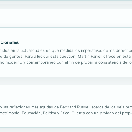
acionales
dos en la actualidad es en qué medida los imperativos de los derechos 
o de gentes. Para dilucidar esta cuestión, Martín Farrell ofrece en esta 
recho moderno y contemporáneo con el fin de probar la consistencia del
aciones entre individuos y entre Estados. Alguno de los aspectos más...
ro las reflexiones más agudas de Bertrand Russell acerca de los seis te
 matrimonio, Educación, Política y Ética. Cuenta con un prólogo del propi