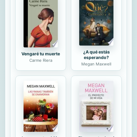
lively illustrations to capture the
attention of kids who enjoy stories
about underdog superheroes.
¿A qué estás
Vengaré tu muerte
esperando?
Carme Riera
Megan Maxwell