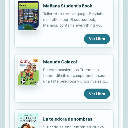
Mañana Student's Book
Tailored to the Language B syllabus,
our full-colour IB coursebook,
Mañana, contains everything you
need for your two-year teaching
course.
Ver Libro
Menudo Golazo!
En esta ocasión Los Truenos lo
tienen difícil: un campo encharcado,
una falta peligrosa y unos rivales que
no quieren perder el encuentro por
nada del mundo...Acompáñalos en
Ver Libro
este partido y verás que hasta en las
situaciones más difíciles, ¡se le
puede dar la vuelta a la tortilla! Este
cuaderno de pasatiempos incluye,
La tejedora de sombras
además, adhesivos para que rellenes
las escenas y completes la historia.
"Cuando se encuentran en Nueva