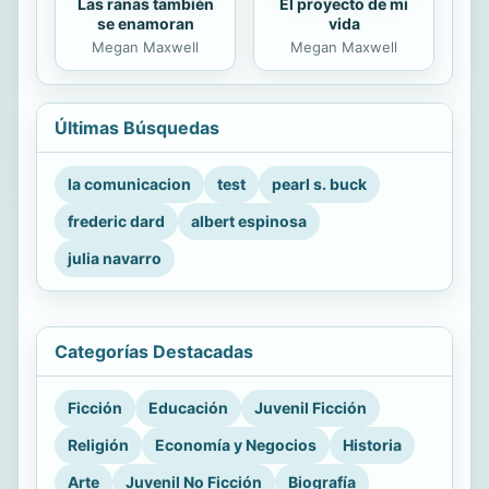
Las ranas también
El proyecto de mi
se enamoran
vida
Megan Maxwell
Megan Maxwell
Últimas Búsquedas
la comunicacion
test
pearl s. buck
frederic dard
albert espinosa
julia navarro
Categorías Destacadas
Ficción
Educación
Juvenil Ficción
Religión
Economía y Negocios
Historia
Arte
Juvenil No Ficción
Biografía