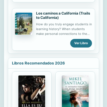
dirá si lo han adivinado.
Los caminos a California (Trails
to California)
How do you truly engage students in
learning history? When students
make personal connections to the
subject, theyre much more
Ver Libro
motivated to learn. This Spanish
book provides firsthand accounts of
history that give personal insights
into historical events. Introduce
students to Californias early settlers
Libros Recomendados 2026
including John Bidwell, Jim
Beckwourth, Jedediah Smith, Sarah
Royce, Charley Parkhurst, Kit Carson,
the Donner party, and more. With a
visually appealing layout, this book
features captivating text, fun facts,
sidebars, and time lines that help
students grasp the essential
concepts they...