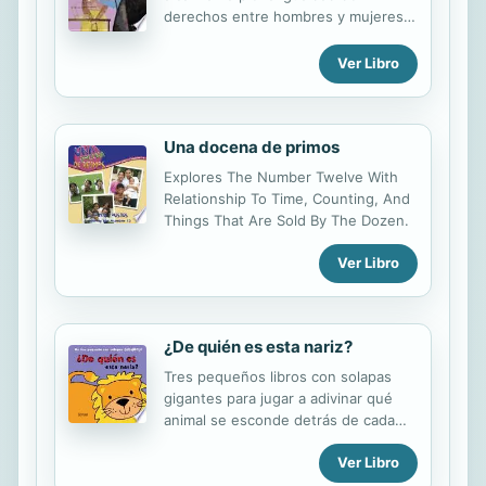
derechos entre hombres y mujeres.
Cien años después de que se
celebrara por primera vez el Día
Ver Libro
Internacional de la Mujer, el 19 de
marzo de 1911, te invitamos a
conocer en las páginas de este libro
Una docena de primos
a un grupo de mujeres que, en
épocas en las que no tenían derecho
Explores The Number Twelve With
a casi nada, se atrevieron a luchar
Relationship To Time, Counting, And
por sus sueños, y llegaron, incluso, a
Things That Are Sold By The Dozen.
cambiar la historia.
Ver Libro
¿De quién es esta nariz?
Tres pequeños libros con solapas
gigantes para jugar a adivinar qué
animal se esconde detrás de cada
solapa. El texto rimado y el dibujo de
Ver Libro
cada página les darán una pista y
cuando abran la solapa, el animal les