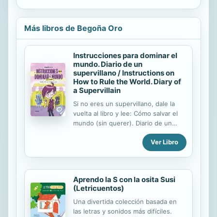
Más libros de Begoña Oro
Instrucciones para dominar el
mundo. Diario de un
supervillano / Instructions on
How to Rule the World. Diary of
a Supervillain
Si no eres un supervillano, dale la
vuelta al libro y lee: Cómo salvar el
mundo (sin querer). Diario de un
héroe por casualidad ¡Adéntrate en
Ver Libro
los diarios secretos del héroe y el
supervillano de Panoliburgo! Dos
diarios muy distintos habitan este
libro: Uno explica la historia de un
Aprendo la S con la osita Susi
héroe un poco latoso y el otro, las
(Letricuentos)
aventuras de un super- villano en
horas bajas. Las dos historias son
Una divertida colección basada en
emocionantes, y están llenas de
las letras y sonidos más difíciles.