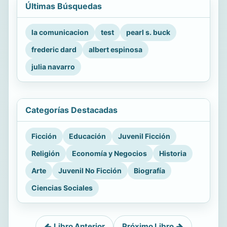
Últimas Búsquedas
la comunicacion
test
pearl s. buck
frederic dard
albert espinosa
julia navarro
Categorías Destacadas
Ficción
Educación
Juvenil Ficción
Religión
Economía y Negocios
Historia
Arte
Juvenil No Ficción
Biografía
Ciencias Sociales
Libro Anterior
Próximo Libro