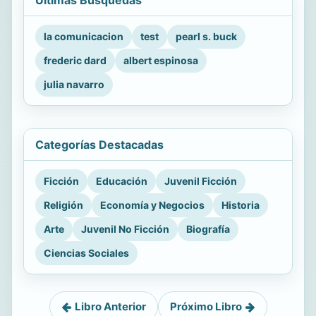
Últimas Búsquedas
la comunicacion
test
pearl s. buck
frederic dard
albert espinosa
julia navarro
Categorías Destacadas
Ficción
Educación
Juvenil Ficción
Religión
Economía y Negocios
Historia
Arte
Juvenil No Ficción
Biografía
Ciencias Sociales
Libro Anterior
Próximo Libro