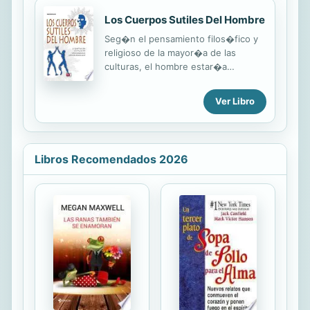
Los Cuerpos Sutiles Del Hombre
Seg�n el pensamiento filos�fico y
religioso de la mayor�a de las
culturas, el hombre estar�a
compuesto de tres partes: cuerpo,
alma y esp�ritu. El cuerpo se
Ver Libro
organiza en niveles que parten de
las c�lulas para llegar hasta los
�rganos, aparatos y sistemas,
permitiendo a una parte m�s sutil, el
Libros Recomendados 2026
alma, desarrollar las actividades
vitales. La tarea del alma es conocer
el mundo exterior y permitir que el
hombre piense y quiera. Por �ltimo,
a trav�s del esp�ritu, el hombre se
revela a s� mismo un mundo m�s
elevado que los otros dos. Cuerpo
f�sico, doble et�rico, cuerpo...