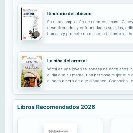
Itinerario del abismo
En esta compilación de cuentos, Imanol Caneya
desenfrenados y enfermedades suicidas, orillá
humana y promete un discurso fiel ante los 
distinta, pero en conjunto logran un grito qu
La niña del arrozal
Wichi es una joven tailandesa de doce años in
el día que su madre, una hermosa mujer que co
el poco dinero de que disponen. Cheonchai, e
nada de lo que ocurre a su alrededor, el mun
Libros Recomendados 2026