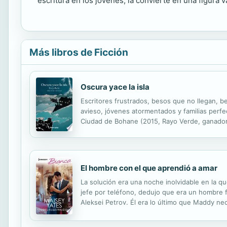
escritura en los jóvenes, la convierte en una figura v
Más libros de Ficción
Oscura yace la isla
Escritores frustrados, besos que no llegan,
avieso, jóvenes atormentados y familias perfe
Ciudad de Bohane (2015, Rayo Verde, ganadora
desesperación y luz. Kevin Barry ha sido descri
El hombre con el que aprendió a amar
La solución era una noche inolvidable en la 
jefe por teléfono, dedujo que era un hombre 
Aleksei Petrov. Él era lo último que Maddy ne
placer, pero le costaba resistirse a la atracc