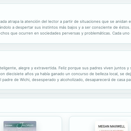
da atrapa la atención del lector a partir de situaciones que se anidan e
ndolo a despertar sus instintos más bajos y a ser consciente de éstos. 
hechos que ocurren en sociedades perversas y problemáticas. Cada uno
e busca un ápice de bondad y redención.
teligente, alegre y extravertida. Feliz porque sus padres viven juntos 
n diecisiete años ya había ganado un concurso de belleza local, se deja
l padre de Wichi, desesperado y alcoholizado, desaparecerá de casa par
do de Wichi se tambalea definitivamente cuando su madre muere y se qu