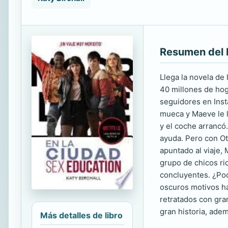
Resumen del 
Llega la novela de 
40 millones de hog
seguidores en Insta
mueca y Maeve le la
y el coche arrancó.
ayuda. Pero con Oti
apuntado al viaje, 
grupo de chicos ri
concluyentes. ¿Po
oscuros motivos ha
retratados con gra
gran historia, ade
Más detalles de libro