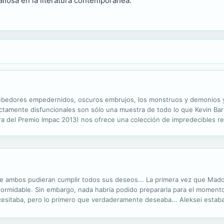
aliosa en la literatura contemporánea.
 bebedores empedernidos, oscuros embrujos, los monstruos y demonios y
ctamente disfuncionales son sólo una muestra de todo lo que Kevin Bar
 del Premio Impac 2013) nos ofrece una colección de impredecibles rel
to como "el escritor más llamativo y original que ha salido de Irlanda en
que ambos pudieran cumplir todos sus deseos... La primera vez que Mad
formidable. Sin embargo, nada habría podido prepararla para el momento
cesitaba, pero lo primero que verdaderamente deseaba... Aleksei estaba
ión que sentía hacia su secretaria. Maddy representaba un problema que él