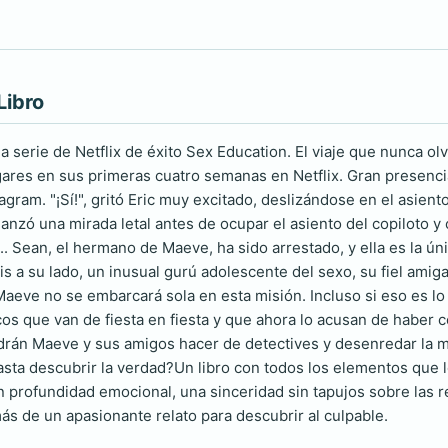
Libro
la serie de Netflix de éxito Sex Education. El viaje que nunca 
ares en sus primeras cuatro semanas en Netflix. Gran presencia
gram. "¡Sí!", gritó Eric muy excitado, deslizándose en el asien
nzó una mirada letal antes de ocupar el asiento del copiloto y 
.. Sean, el hermano de Maeve, ha sido arrestado, y ella es la ú
s a su lado, un inusual gurú adolescente del sexo, su fiel amiga
Maeve no se embarcará sola en esta misión. Incluso si eso es lo 
cos que van de fiesta en fiesta y que ahora lo acusan de haber c
drán Maeve y sus amigos hacer de detectives y desenredar la 
sta descubrir la verdad?Un libro con todos los elementos que lo
n profundidad emocional, una sinceridad sin tapujos sobre las 
más de un apasionante relato para descubrir al culpable.