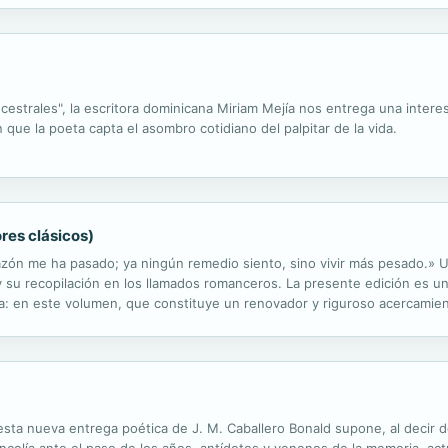
ncestrales", la escritora dominicana Miriam Mejía nos entrega una inte
n que la poeta capta el asombro cotidiano del palpitar de la vida.
ores clásicos)
orazón me ha pasado; ya ningún remedio siento, sino vivir más pesado.» U
 su recopilación en los llamados romanceros. La presente edición es u
ca: en este volumen, que constituye un renovador y riguroso acercami
licos y clásicos. Esta antología, realizada por la profesora de la ...
ta nueva entrega poética de J. M. Caballero Bonald supone, al decir d