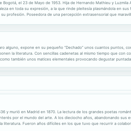
de Bogotá, el 23 de Mayo de 1953. Hija de Hernando Mathieu y Luzmila A
leza en toda su expresión, a la que rinde pleitesía plasmándola en sus f
es su profesión. Poseedora de una percepción extrasensorial que maravil
 mente, y sin temor a equívocos, le han llamado "la vidente"....
paro alguno, expone en su pequeño “Dechado” unos cuantos puntos, con e
nen la literatura. Con sencillas cadenetas al mismo tiempo que con col
, como también unos matices elementales provocando degustar puntada t
s. Género literario es la técnica expositiva sujeta a ciertas reglas y co
836 y murió en Madrid en 1870. La lectura de los grandes poetas román
interés por el mundo del arte. A los dieciocho años, abandonando sus e
a literatura. Fueron años difíciles en los que tuvo que recurrir a colabo
r sus obras editadas. Este volumen ofrece reunidas las RIMAS y una...