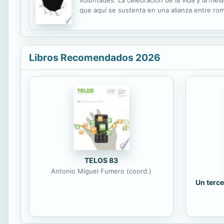
voluntades. La celebración de la vida y la me
que aquí se sustenta en una alianza entre roma
novedad es el empleo del versículo amplio en 
Libros Recomendados 2026
TELOS 83
Antonio Miguel Fumero (coord.)
Un terce