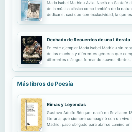
María Isabel Mathieu Avila. Nació en Santafé 
de la música clásica como también de la natura
dedicarle, casi que con exclusividad, la que 
tiempo para escudriñar sobre los poderes de la
Dechado de Recuerdos de una Literata
En este ejemplar María Isabel Mathieu sin re
de los muchos y diferentes géneros que compo
diferentes diálogos formando suaves ribetes
pespunte del bordado en cualquiera de sus obra
Más libros de Poesía
Rimas y Leyendas
Gustavo Adolfo Bécquer nació en Sevilla en 1
literaria, que siempre compaginó con un vivo 
Madrid, paso obligado para abrirse camino en l
teatrales para subsistir, ya que no llegó a ve