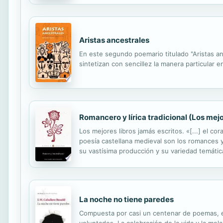
Aristas ancestrales
En este segundo poemario titulado "Aristas a
sintetizan con sencillez la manera particular e
Romancero y lírica tradicional (Los mej
Los mejores libros jamás escritos. «[...] el c
poesía castellana medieval son los romances y
su vastísima producción y su variedad temáti
épicos, históricos, fronterizos, novelescos, bíb
La noche no tiene paredes
Compuesta por casi un centenar de poemas, es