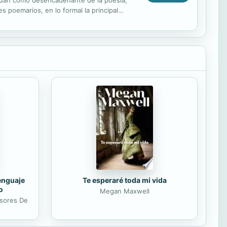
actúan como desencadenante de la poesía,
s poemarios, en lo formal la principal
de...
lenguaje
Te esperaré toda mi vida
o
Megan Maxwell
esores De