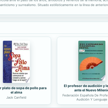
lancolía ante el paso de los años, antídotos y venenos de la memoria, 
nticismo y surrealismo. Situado estilísticamente en la línea de anteriore
ciertos poemas de apariencia externamente narrativa, pero en realidad 
El profesor de audición y 
r plato de sopa de pollo para
ante el Nuevo Mileni
el alma
Federación Española De Prof
Jack Canfield
Audición Y Lenguaje