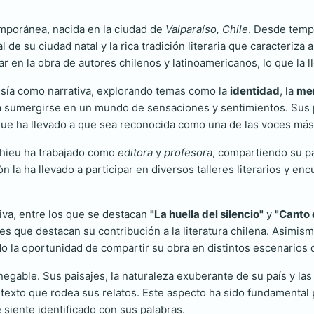
mporánea, nacida en la ciudad de
Valparaíso, Chile
. Desde temp
al de su ciudad natal y la rica tradición literaria que caracteriza 
 en la obra de autores chilenos y latinoamericanos, lo que la l
oesía como narrativa, explorando temas como la
identidad
, la
me
or a sumergirse en un mundo de sensaciones y sentimientos. Sus 
 que ha llevado a que sea reconocida como una de las voces má
thieu ha trabajado como
editora
y
profesora
, compartiendo su pa
 la ha llevado a participar en diversos talleres literarios y e
tiva, entre los que se destacan
"La huella del silencio"
y
"Canto 
es que destacan su contribución a la literatura chilena. Asimismo
ido la oportunidad de compartir su obra en distintos escenarios
nnegable. Sus paisajes, la naturaleza exuberante de su país y las
ntexto que rodea sus relatos. Este aspecto ha sido fundamental 
siente identificado con sus palabras.