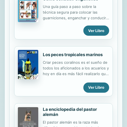
Una guía paso a paso sobre la
técnica segura para colocar las
guarniciones, enganchar y conducir
un coche de caballos
Ver Libro
Los peces tropicales marinos
Criar peces coralinos es el sueño de
todos los aficionados a los acuarios y
hoy en día es más fácil realizarlo que
hace algunos años. Esta guía le
conducirá paso a paso y especie por
Ver Libro
especie al descubrimiento del
extraordinario mundo de los peces
marinos y a la solución satisfactoria
de los problemas que se persenten a
La enciclopedia del pastor
la hora de criarlos. Le ofrece,
alemán
además, todas las informaciones a
El pastor alemán es la raza más
tener en cuenta sobre la