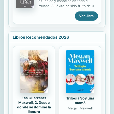
difundida y conocida en todo el
alimentación, reproducción,
mundo. Su éxito ha sido fruto de un
principales enfermedades y
riguroso trabajo de selección. Fácil
compatibilidad entre las diferentes
Ver Libro
de adiestrar, siempre dispuesto a
especies. También encontrará una
jugar, representa el mejor exponente
serie de contenidos sobre su
de la inteligencia canina. Con esta
procedencia y...
obra, el lector aprenderá todo lo
necesario sobre dónde comprar un
Libros Recomendados 2026
cachorro, cómo elegirlo y acogerlo,
cuáles son sus cualidades y
defectos. Además, conocerá su
fuerte personalidad, su vida
cotidiana, educación, adiestramiento,
alimentación, salud, la reproducción,
las exposiciones caninas… En esta
guía completa, el autor enseña a...
Las Guerreras
Trilogía Soy una
Maxwell, 2. Desde
mamá
donde se domine la
Megan Maxwell
llanura