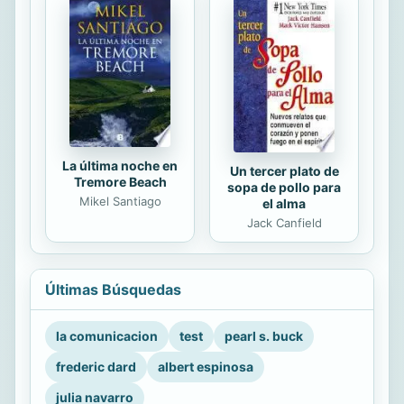
La última noche en
Un tercer plato de
Tremore Beach
sopa de pollo para
Mikel Santiago
el alma
Jack Canfield
Últimas Búsquedas
la comunicacion
test
pearl s. buck
frederic dard
albert espinosa
julia navarro