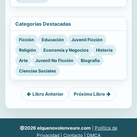
Categorías Destacadas
Ficción
Educación
Juvenil Ficción
Religión
Economía y Negocios
Historia
Arte
Juvenil No Ficción
Biografía
Ciencias Sociales
Libro Anterior
Próximo Libro
@2026 elquenovolenveure.com
|
Política de
Privacidad
|
Contacto
|
DMCA