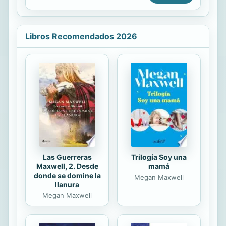
muchas veces son dejadas de lado
acumuladas desde 1984 para proveer
por su...
a los salmistas, cantantes, grupos y
músicos dentro de la iglesia de un
Libros Recomendados 2026
terreno bíblico y sólido en donde
sostenerse respecto a temas como:
«Ser siervo en vez de ser estrella»,
«La Excelencia como lo opuesto al
perfeccionismo», «Cómo manejar la
crítica», «Los celos y la envidia»,
«Cómo manejar tus emociones»,
«Las disciplina...
Las Guerreras
Trilogía Soy una
Maxwell, 2. Desde
mamá
donde se domine la
Megan Maxwell
llanura
Megan Maxwell