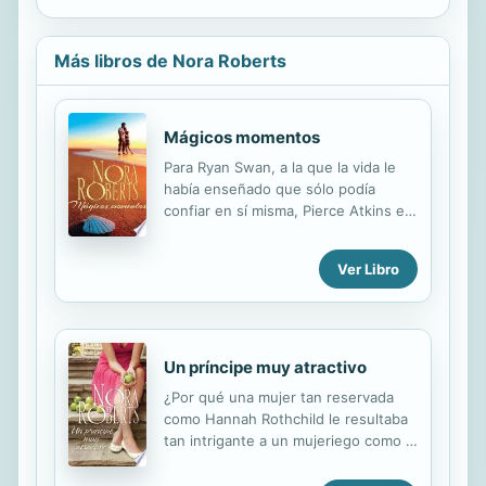
Más libros de Nora Roberts
Mágicos momentos
Para Ryan Swan, a la que la vida le
había enseñado que sólo podía
confiar en sí misma, Pierce Atkins era
el último hombre al que debía
confiarle el corazón. Pero ante la
Ver Libro
presencia cautivadora de Pierce,
todas sus defensas parecían
desvanecerse como por arte de
magia. A Pierce Atkins, obsesionado
con huir de su pasado, no le costaría
Un príncipe muy atractivo
escapar del interior de una caja
¿Por qué una mujer tan reservada
fuerte ante miles de espectadores.
como Hannah Rothchild le resultaba
Pero, ¿estaba dispuesto a seguir
tan intrigante a un mujeriego como el
huyendo toda la vida?, ¿o debía
príncipe Bennett? ¿Sería porque
escuchar a su corazón y firmar el
intuía que tenía una misión secreta...