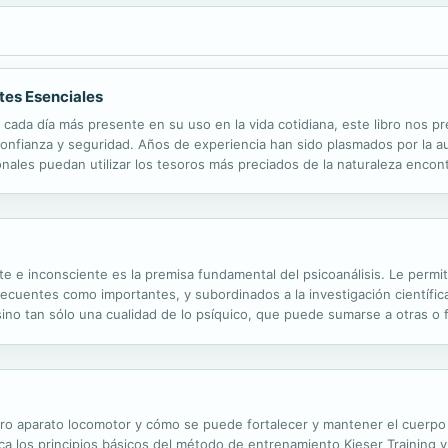
tes Esenciales
cada día más presente en su uso en la vida cotidiana, este libro nos p
confianza y seguridad. Años de experiencia han sido plasmados por la a
ales puedan utilizar los tesoros más preciados de la naturaleza encont
e e inconsciente es la premisa fundamental del psicoanálisis. Le permite,
recuentes como importantes, y subordinados a la investigación científic
 sino tan sólo una cualidad de lo psíquico, que puede sumarse a otras o f
ro aparato locomotor y cómo se puede fortalecer y mantener el cuerpo s
ca los principios básicos del método de entrenamiento Kieser Training y 