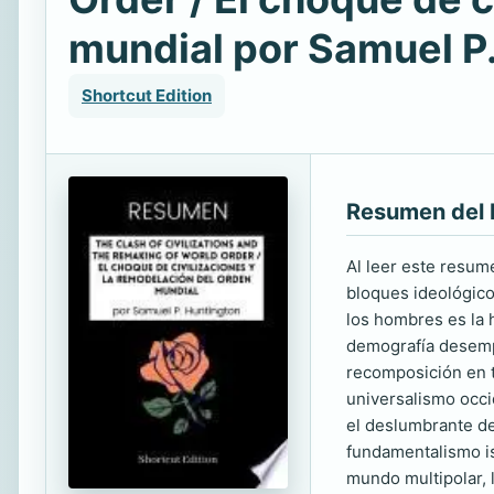
mundial por Samuel P
Shortcut Edition
Resumen del 
Al leer este resum
bloques ideológico
los hombres es la h
demografía desempe
recomposición en t
universalismo occid
el deslumbrante de
fundamentalismo isl
mundo multipolar, l