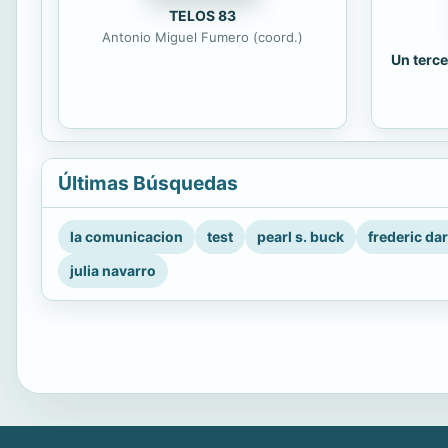
TELOS 83
Antonio Miguel Fumero (coord.)
Un terce
Últimas Búsquedas
la comunicacion
test
pearl s. buck
frederic da
julia navarro