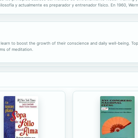
Filosofía y actualmente es preparador y entrenador físico. En 1960, Wern
ieser Training. Desde entonces desarrolla su misión: fortalecer la...
n learn to boost the growth of their conscience and daily well-being. Top
ms of meditation.