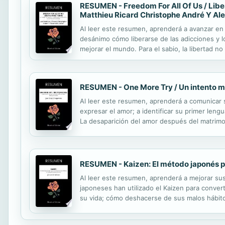
RESUMEN - Freedom For All Of Us / Liber
Matthieu Ricard Christophe André Y Ale
Al leer este resumen, aprenderá a avanzar en s
desánimo cómo liberarse de las adicciones y 
mejorar el mundo. Para el sabio, la libertad n
Desarrollar este estado mental es, por tanto, l
RESUMEN - One More Try / Un intento 
Al leer este resumen, aprenderá a comunicar s
expresar el amor; a identificar su primer len
La desaparición del amor después del matrimon
de la pareja hablara francés y el otro chino. 
RESUMEN - Kaizen: El método japonés pa
Al leer este resumen, aprenderá a mejorar sus
japoneses han utilizado el Kaizen para conve
su vida; cómo deshacerse de sus malos hábito
hacer más agradable su trabajo. Puede que ha