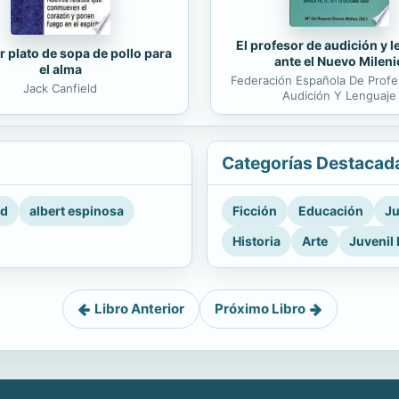
El profesor de audición y 
r plato de sopa de pollo para
ante el Nuevo Mileni
el alma
Federación Española De Prof
Jack Canfield
Audición Y Lenguaje
Categorías Destacad
rd
albert espinosa
Ficción
Educación
Ju
Historia
Arte
Juvenil 
Libro Anterior
Próximo Libro