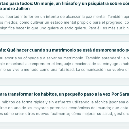
tad para todos: Un monje, un filósofo y un psiquiatra sobre có
xandre Jollien
u libertad interior en un intento de alcanzar la paz mental. También ap
los miedos; cómo cultivar un estado mental propicio para el progreso; 
o significa hacer lo que uno quiere cuando quiere. Para él, es más sutil
a base de la verdadera libertad. Es uno de los principales criterios...
más: Qué hacer cuando su matrimonio se está desmoronando 
u amor a su cónyuge y a salvar su matrimonio. También aprenderá : a r
guaje emocional a comprender el lenguaje emocional de su cónyuge a hab
io se vive a menudo como una fatalidad. La comunicación se vuelve difí
¿Qué ocurre si usted no habla el mismo idioma sentimental que su...
ra transformar los hábitos, un pequeño paso a la vez Por Sar
 hábitos de forma rápida y sin esfuerzo utilizando la técnica japonesa 
rtirse en una de las mayores potencias económicas del mundo; que esta 
s cómo crear otros nuevos fácilmente; cómo mejorar su salud, gestionar
ya decidido perder peso, empezar a hacer ejercicio, experimentar meno