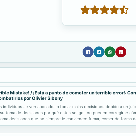
le Mistake! / ¡Está a punto de cometer un terrible error!: Cóm
mbatirlos por Olivier Sibony
 individuos se ven abocados a tomar malas decisiones debido a un juicio
n su toma de decisiones por qué estos sesgos no pueden corregirse có
toma decisiones que no siempre le convienen: fumar, comer de forma des
fluidas por muchos sesgos cognitivos. Obviamente, estas malas decision