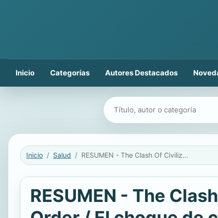
Inicio
Categorías
Autores Destacados
Noved
Buscar libros
Inicio
Salud
RESUMEN - The Clash Of Civilizations And The Remaking Of World Order / El choque de civilizaciones y la remodelación del orden mundial por Samuel P. Huntington
RESUMEN - The Clash 
Order / El choque de c