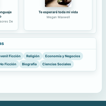
lenguaje
Te esperaré toda mi vida
o
Megan Maxwell
esores De
as
venil Ficción
Religión
Economía y Negocios
No Ficción
Biografía
Ciencias Sociales