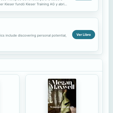
er Kieser fundó Kieser Training AG y abrió
Ver Libro
ics include discovering personal potential,