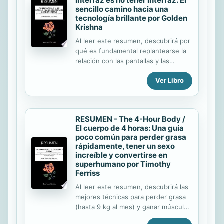
interfaz es no tener interfaz: El
aplicarse a cualquier organización. A
sencillo camino hacia una
través de la lectura de este
tecnología brillante por Golden
resumen, descubrirá que : las
Krishna
organizaciones siempre tienden a
Al leer este resumen, descubrirá por
oponerse a las transformaciones y a
qué es fundamental replantearse la
entregarse a una cierta inercia; hay
relación con las pantallas y las
errores que deben evitarse
interfaces en el desarrollo de
absolutamente al emprender un
Ver Libro
tecnologías innovadoras. También
cambio ...
descubrirá : por qué hemos
desarrollado una relación conflictiva
con la tecnología qué es una interfaz
RESUMEN - The 4-Hour Body /
y cuál es la diferencia entre UI y UX ;
El cuerpo de 4 horas: Una guía
que la innovación no implica
poco común para perder grasa
necesariamente el desarrollo de una
rápidamente, tener un sexo
interfaz cómo es posible pensar en
increíble y convertirse en
la tecnología de forma más sencilla
superhumano por Timothy
cómo poner los ordenadores a
Ferriss
nuestro servicio en lugar de
Al leer este resumen, descubrirá las
utilizarlos; cuáles son los retos para
mejores técnicas para perder grasa
una mejor innovación tecnológica....
(hasta 9 kg al mes) y ganar músculo
(hasta 15 kg al mes). También