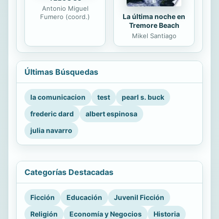
Antonio Miguel
La última noche en
Fumero (coord.)
Tremore Beach
Mikel Santiago
Últimas Búsquedas
la comunicacion
test
pearl s. buck
frederic dard
albert espinosa
julia navarro
Categorías Destacadas
Ficción
Educación
Juvenil Ficción
Religión
Economía y Negocios
Historia