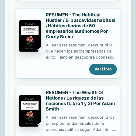
emocional a comprender el lenguaje
emocional de su cónyuge a hablar el
RESUMEN - The Habitual
lenguaje emocional de su cónyuge.
Hustler / El buscavidas habitual
La desaparición del amor después
: Hábitos diarios de 50
del matrimonio se vive a menudo
empresarios autónomos Por
como una fatalidad. La comunicación
Corey Breier
se vuelve difícil, si no imposible,
Al leer este resumen, descubrirá lo
como si un miembro de la pareja
que hacen los autoempresarios de
hablara francés y el otro chino. ¿Qué
éxito. También descubrirá : consejos
ocurre si usted no habla el mismo
muy sencillos que provocarán
idioma sentimental que su...
Ver Libro
cambios importantes en su vida
diaria; por qué es importante cuidar
su cuerpo cómo decir "no" y cómo
escucharse. Cuando Cory Breier
RESUMEN - The Wealth Of
perdió su trabajo, estaba motivado:
Nations / La riqueza de las
iba a salir adelante e incluso a
naciones (Libro 1 y 2) Por Adam
montar su propio negocio. Pero sus
Smith
días siempre iban por el mismo
Al leer este resumen, descubrirá los
camino: se pasaba el tiempo
principios fundamentales de la
navegando por la web, sin rumbo. Se
economía política según Adam Smith.
preguntaba qué podría ayudarle
También descubrirá : que el trabajo
realmente. La respuesta era