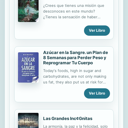
en su vida. El autor ha
¿Crees que tienes una misión que
experimentado un verdadero frenesí
desconoces en este mundo?
durante su vida profesional,
¿Tienes la sensación de haber
especialmente cuando era periodista
perdido parte de tu esencia como
y estaba inmerso en la inmediatez de
persona? ¿Cuál es tu valor divino en
los medios...
Ver Libro
esta reencarnación?
Azúcar en la Sangre. un Plan de
8 Semanas para Perder Peso y
Reprogramar Tu Cuerpo
Today's foods, high in sugar and
carbohydrates, are not only making
us fat, they also put us at risk for
diabetes, stroke, dementia, and
Ver Libro
cancer. Az�car en la sangre breaks
the paradigms on one of the
greatest epidemics of our time: high
levels of sugar. In this book, Dr.
Mosley debunks common myths
Las Grandes Inc¢Gnitas
such as the belief that gradual
La armonía, la paz y la felicidad, solo
weight loss is always better than