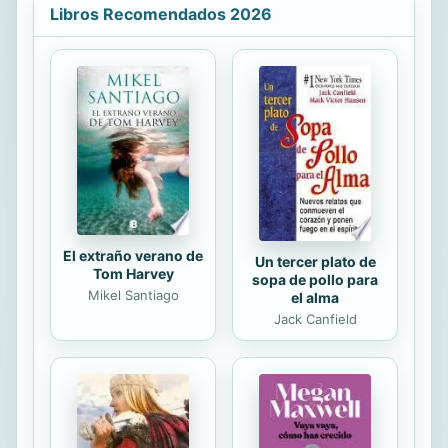
Libros Recomendados 2026
Comer es tan importante como
respirar. Con la comida alimentamos
nuestras células, que son las que
forman nuestro organismo. Hay que
comer para hacer deporte, para
trabajar, para pensar... para
adelgazar. La actriz y presentadora
Patricia Pérez lleva varios años...
El extraño verano de
Un tercer plato de
Tom Harvey
sopa de pollo para
Mikel Santiago
el alma
Jack Canfield