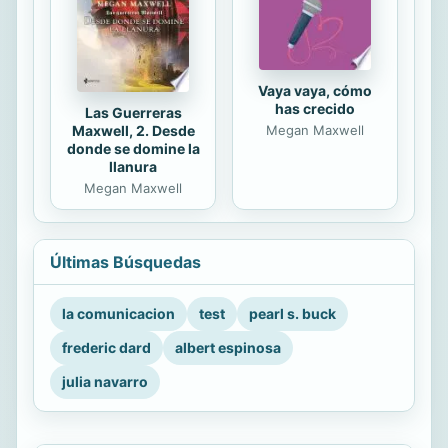
Vaya vaya, cómo
has crecido
Las Guerreras
Maxwell, 2. Desde
Megan Maxwell
donde se domine la
llanura
Megan Maxwell
Últimas Búsquedas
la comunicacion
test
pearl s. buck
frederic dard
albert espinosa
julia navarro