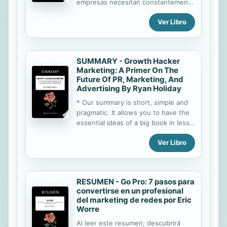
empresas necesitan constantemente
y cada vez más cambios. Estos
Ver Libro
cambios no se producirán fácilmente
y habrá muchas reticencias. John
Kotter propone un método de ocho
pasos para realizar este cambio.
SUMMARY - Growth Hacker
Permite liderar una transformación
Marketing: A Primer On The
sostenible y exitosa, y puede
Future Of PR, Marketing, And
aplicarse a cualquier organización. A
Advertising By Ryan Holiday
través de la lectura de este
* Our summary is short, simple and
resumen, descubrirá que : las
pragmatic. It allows you to have the
organizaciones siempre tienden a
essential ideas of a big book in less
oponerse a las transformaciones y a
than 30 minutes. *By reading this
entregarse a una cierta inercia; hay
Ver Libro
summary, you will discover what
errores que deben evitarse
"growth hacking" is and how it is
absolutamente al emprender un
revolutionizing traditional marketing.
cambio ...
Startups are now thinking about
RESUMEN - Go Pro: 7 pasos para
their marketing with developers and
convertirse en un profesional
digital experts. With real-life
del marketing de redes por Eric
examples of growth hacking
Worre
(Hotmail, Airbnb, Spotify or
Al leer este resumen, descubrirá
Dropbox), this book tries to