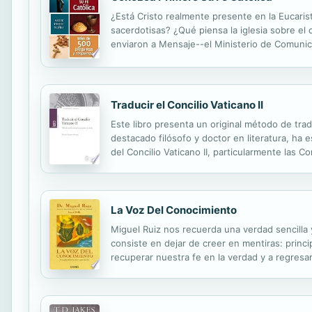
¿Está Cristo realmente presente en la Eucar
sacerdotisas? ¿Qué piensa la iglesia sobre el 
enviaron a Mensaje--el Ministerio de Comunic
por esta oficina. Este libro de ninguna manera
Traducir el Concilio Vaticano II
Este libro presenta un original método de trad
destacado filósofo y doctor en literatura, ha 
del Concilio Vaticano II, particularmente las
ejercita en los conceptos básicos de la morfolog
La Voz Del Conocimiento
Miguel Ruiz nos recuerda una verdad sencilla 
consiste en dejar de creer en mentiras: princ
recuperar nuestra fe en la verdad y a regres
abre la puerta a una realidad que percib&íamo