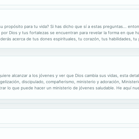
propósito para tu vida? Si has dicho que sí a estas preguntas... entonce
por Dios y tus fortalezas se encuentran para revelar la forma en que ha
derás acerca de tus dones espirituales, tu corazón, tus habilidades, tu
uella en el mundo. Sin lugar a dudas, encontrarás la...
e alcanzar a los jóvenes y ver que Dios cambia sus vidas, esta detal
elización, discipulado, compañerismo, ministerio y adoración, Minister
strar lo que puede hacer un ministerio de jóvenes saludable. He aquí nu
sta y comprometido liderazgo• Definir el propósito de su ministerio y..