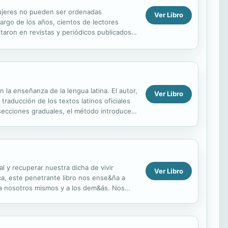
mujeres no pueden ser ordenadas
Ver Libro
largo de los años, cientos de lectores
aron en revistas y periódicos publicados
la fe; es...
 la enseñanza de la lengua latina. El autor,
Ver Libro
traducción de los textos latinos oficiales
secciones graduales, el método introduce y
 y recuperar nuestra dicha de vivir
Ver Libro
ca, este penetrante libro nos ense&ña a
 a nosotros mismos y a los dem&ás. Nos
dad, amor y dicha. ...