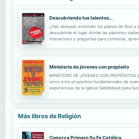
Descubriendo tus talentos...
¿Has deseado entender los planes de Dios y su 
descubrirás el lugar donde las pasiones dadas 
interactivos y preguntas para contestar, apren
ayudarán a identificar cómo puedes dejar una h
Ministerio de jóvenes con propósito
MINISTERIO DE JÓVENES CON PROPÓSITOSi quier
torno a los propósitos fundamentales de evang
experiencias de la iglesia Saddleback para ilu
Conectarse con el poder de Dios en un entusia
Más libros de Religión
Conozca Primero Su Fe Católica