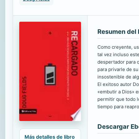
Resumen del 
Como creyente, ust
tal vez incluso est
despertador para q
para privarle de s
insostenible de al
El exitoso autor D
«embutir a Dios» e
permitir que todo 
tiempo para reapro
Descargar E
Más detalles de libro