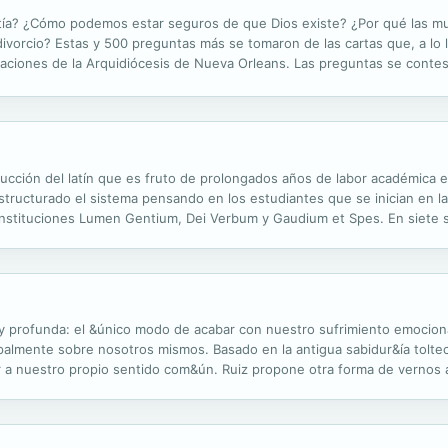
istía? ¿Cómo podemos estar seguros de que Dios existe? ¿Por qué las 
divorcio? Estas y 500 preguntas más se tomaron de las cartas que, a lo 
aciones de la Arquidiócesis de Nueva Orleans. Las preguntas se contest
 pretende ser una enciclopedia teológica o un tratado sistemático sobre 
ucción del latín que es fruto de prolongados años de labor académica en
estructurado el sistema pensando en los estudiantes que se inician en la 
 Constituciones Lumen Gentium, Dei Verbum y Gaudium et Spes. En siete 
ía y la sintaxis de la lengua latina en equilibrio con la...
y profunda: el &único modo de acabar con nuestro sufrimiento emocional
ipalmente sobre nosotros mismos. Basado en la antigua sabidur&ía tolte
ar a nuestro propio sentido com&ún. Ruiz propone otra forma de vernos
s cuando s&ólo ten&íamos uno o dos a&ños de edad: una realidad de ver