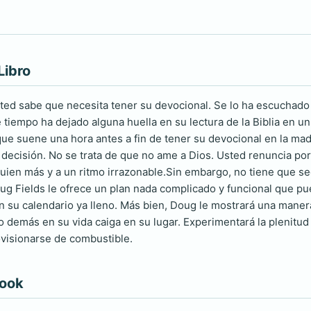
Libro
ed sabe que necesita tener su devocional. Se lo ha escuchado de
e tiempo ha dejado alguna huella en su lectura de la Biblia en u
ue suene una hora antes a fin de tener su devocional en la madru
u decisión. No se trata de que no ame a Dios. Usted renuncia po
guien más y a un ritmo irrazonable.Sin embargo, no tiene que s
oug Fields le ofrece un plan nada complicado y funcional que pue
n su calendario ya lleno. Más bien, Doug le mostrará una manera
lo demás en su vida caiga en su lugar. Experimentará la plenitu
visionarse de combustible.
book