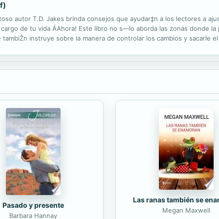
f)
itoso autor T.D. Jakes brinda consejos que ayudar‡n a los lectores a aj
 cargo de tu vida ÁAhora! Este libro no s—lo aborda las zonas donde la 
ue tambiŽn instruye sobre la manera de controlar los cambios y sacarle e
–os de ejercer la consejer’a y de trabajar tanto con...
Las ranas también se en
Pasado y presente
Megan Maxwell
Barbara Hannay