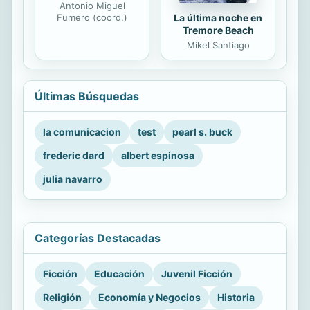
Antonio Miguel
La última noche en
Fumero (coord.)
Tremore Beach
Mikel Santiago
Últimas Búsquedas
la comunicacion
test
pearl s. buck
frederic dard
albert espinosa
julia navarro
Categorías Destacadas
Ficción
Educación
Juvenil Ficción
Religión
Economía y Negocios
Historia