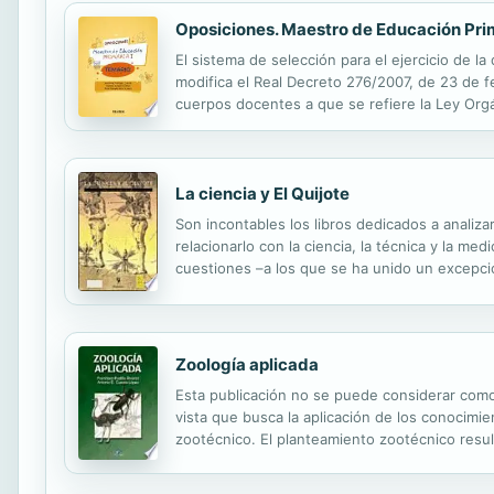
Oposiciones. Maestro de Educación Prim
El sistema de selección para el ejercicio de l
modifica el Real Decreto 276/2007, de 23 de f
cuerpos docentes a que se refiere la Ley Orgá
disposición transitoria decimoséptima de la ci
La ciencia y El Quijote
Son incontables los libros dedicados a analizar
relacionarlo con la ciencia, la técnica y la m
cuestiones –a los que se ha unido un excepci
variedad de contenidos científicos que present
Zoología aplicada
Esta publicación no se puede considerar como
vista que busca la aplicación de los conocimi
zootécnico. El planteamiento zootécnico resu
comprenden el ganado vacuno, porcino o capr