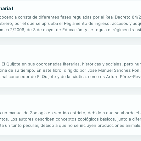
aria I
a docencia consta de diferentes fases reguladas por el Real Decreto 84/
ebrero, por el que se aprueba el Reglamento de ingreso, accesos y adq
nica 2/2006, de 3 de mayo, de Educación, y se regula el régimen transit
tada ley. Las fases en el proceso de oposición a este cuerpo son tres: f
 El Quijote en sus coordenadas literarias, históricas y sociales, pero n
edicina de su tiempo. En este libro, dirigido por José Manuel Sánchez Ro
onal conocedor de El Quijote y de la náutica, como es Arturo Pérez-Rev
a el inmortal libro de Cervantes –desde la astronomía a la botánica o la.
 un manual de Zoología en sentido estricto, debido a que se aborda el
entos. Los autores describen conceptos zoológicos básicos, junto a dife
lta un tanto peculiar, debido a que no se incluyen producciones anima
ino; muy conocidas y ampliamente tratadas en otros manuales. Nuestro