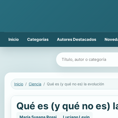
Inicio
Categorías
Autores Destacados
Noved
Buscar libros
Inicio
Ciencia
Qué es (y qué no es) la evolución
Qué es (y qué no es) l
María Susana Rossi
Luciano Levin