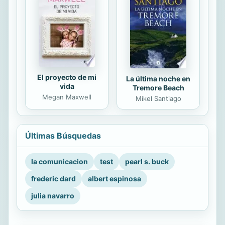
El proyecto de mi
La última noche en
vida
Tremore Beach
Megan Maxwell
Mikel Santiago
Últimas Búsquedas
la comunicacion
test
pearl s. buck
frederic dard
albert espinosa
julia navarro