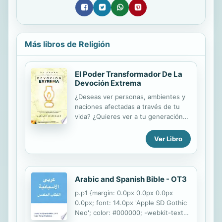
Más libros de Religión
El Poder Transformador De La
Devoción Extrema
¿Deseas ver personas, ambientes y
naciones afectadas a través de tu
vida? ¿Quieres ver a tu generación
transformada por Dios y no sabes
por dónde empezar? A través de "El
Ver Libro
poder transformador de la devoción
extrema", tu relación con Dios será
potenciada alcanzando dimensiones
espirituales extraordinarias.
Arabic and Spanish Bible - OT3
Experimentarás las consecuencias
p.p1 {margin: 0.0px 0.0px 0.0px
que producen aquellos que cultivan
0.0px; font: 14.0px 'Apple SD Gothic
un estilo de vida de pasión radical
Neo'; color: #000000; -webkit-text-
por Dios en las demás personas, en