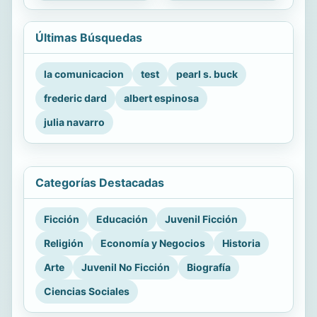
Últimas Búsquedas
la comunicacion
test
pearl s. buck
frederic dard
albert espinosa
julia navarro
Categorías Destacadas
Ficción
Educación
Juvenil Ficción
Religión
Economía y Negocios
Historia
Arte
Juvenil No Ficción
Biografía
Ciencias Sociales