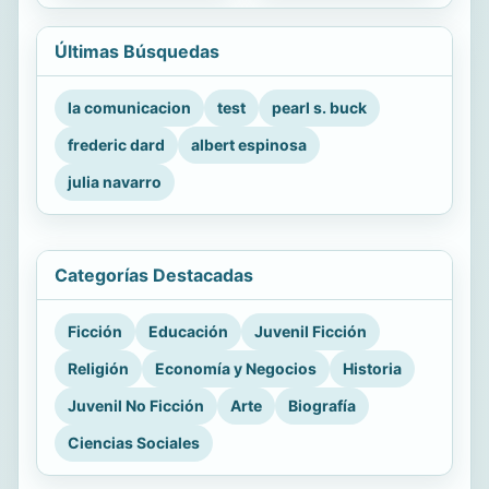
Últimas Búsquedas
la comunicacion
test
pearl s. buck
frederic dard
albert espinosa
julia navarro
Categorías Destacadas
Ficción
Educación
Juvenil Ficción
Religión
Economía y Negocios
Historia
Juvenil No Ficción
Arte
Biografía
Ciencias Sociales