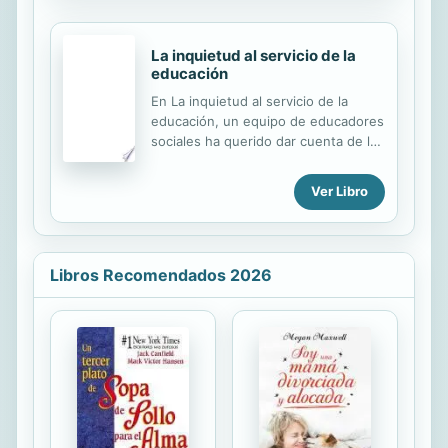
La inquietud al servicio de la
educación
En La inquietud al servicio de la
educación, un equipo de educadores
sociales ha querido dar cuenta de las
prácticas de un marco institucional
concreto de protección a la infancia:
Ver Libro
la Residencia Infantil Norai, un
Centro Residencial de Acción
Educativa (CRAE) encargado durante
quince años de la atención y la
Libros Recomendados 2026
educación de niños. Fruto de esta
labor ha surgido la voluntad de
preguntar y preguntarse por los
efectos educativos y sociales de las
prácticas, de preocuparse y
ocuparse de la reflexión pedagógica
continuada, y de construir un modelo
de trabajo educativo que haga
posible...