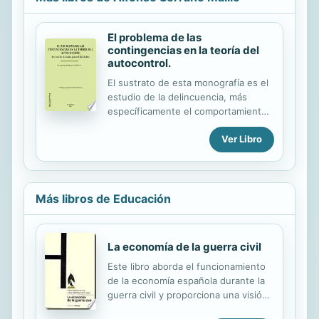
El problema de las
contingencias en la teoría del
autocontrol.
El sustrato de esta monografía es el
estudio de la delincuencia, más
específicamente el comportamiento
delictivo de una muestra de jóvenes
Ver Libro
residentes en España, y tiene un
enfoque muy nítido: el rol de un
rasgo individual conocido en la
literatura criminológica como
autocontrol. La presente obra, es
Más libros de Educación
una contribución importante a la
disciplina de la Criminología; ejemplo
perfecto del tipo de investigación de
La economía de la guerra civil
base empírica pero guiada
Este libro aborda el funcionamiento
teóricamente que ha permitido al
de la economía española durante la
campo de la Criminología avanzar tan
guerra civil y proporciona una visión
lejos como lo ha hecho desde los
de conjunto de la evolución del
tiempos en que si trabajo estaba