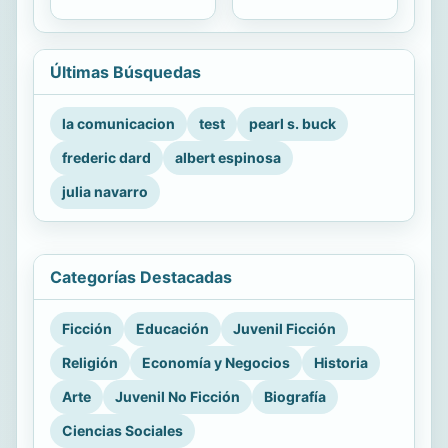
Últimas Búsquedas
la comunicacion
test
pearl s. buck
frederic dard
albert espinosa
julia navarro
Categorías Destacadas
Ficción
Educación
Juvenil Ficción
Religión
Economía y Negocios
Historia
Arte
Juvenil No Ficción
Biografía
Ciencias Sociales