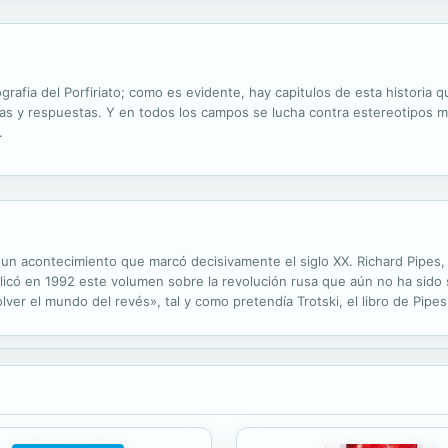
ografia del Porfiriato; como es evidente, hay capitulos de esta historia 
as y respuestas. Y en todos los campos se lucha contra estereotipos 
.
 un acontecimiento que marcó decisivamente el siglo XX. Richard Pipes,
licó en 1992 este volumen sobre la revolución rusa que aún no ha sid
lver el mundo del revés», tal y como pretendía Trotski, el libro de Pipe
el terror y con elementos propios de un golpe de estado. Una obra fun