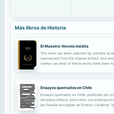
Más libros de Historia
El Maestro: Novela Inédita
This work has been selected by scholars as bei
reproduced from the original artifact, and rema
stamps (as most of these works have been hous
domain in the United States of America, and po
Ensayos quemados en Chile
Ensayos quemados en Chile, publicado por prim
dictadura chilena, entre ellos una extensa int
las Poesías escogidas de Ernesto Cardenal, “q
encontraba en prensa en el último número de 