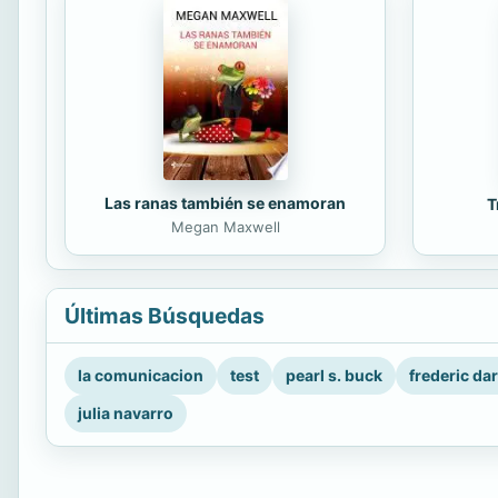
Las ranas también se enamoran
T
Megan Maxwell
Últimas Búsquedas
la comunicacion
test
pearl s. buck
frederic da
julia navarro