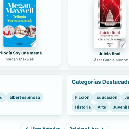
rilogía Soy una mamá
Juicio final
Megan Maxwell
César García Muñoz
Categorías Destacad
rd
albert espinosa
Ficción
Educación
Ju
Historia
Arte
Juvenil 
Libro Anterior
Próximo Libro