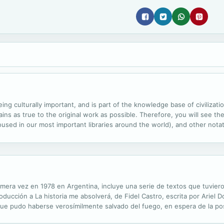
ng culturally important, and is part of the knowledge base of civilizat
ins as true to the original work as possible. Therefore, you will see the
ed in our most important libraries around the world), and other notatio
ssibly other nations. Within the United States, you may freely copy and
era vez en 1978 en Argentina, incluye una serie de textos que tuviero
roducción a La historia me absolverá, de Fidel Castro, escrita por Ariel
ue pudo haberse verosímilmente salvado del fuego, en espera de la post
la Revista de Educación, “que también habrá pasado por las...