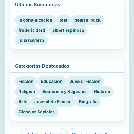
Últimas Búsquedas
la comunicacion
test
pearl s. buck
frederic dard
albert espinosa
julia navarro
Categorías Destacadas
Ficción
Educación
Juvenil Ficción
Religión
Economía y Negocios
Historia
Arte
Juvenil No Ficción
Biografía
Ciencias Sociales