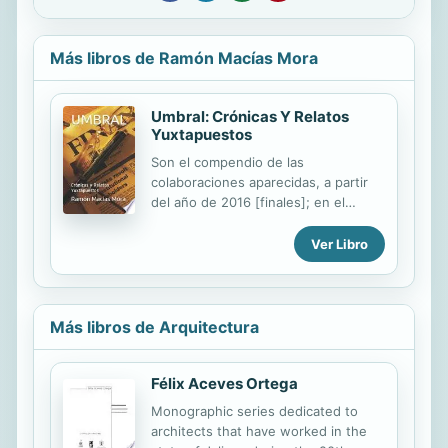
Más libros de Ramón Macías Mora
Umbral: Crónicas Y Relatos
Yuxtapuestos
Son el compendio de las
colaboraciones aparecidas, a partir
del año de 2016 [finales]; en el
periódico de circulación nacional en
México; MILENIO.Las notas, son
Ver Libro
todas; de la sección cultural Jalisco,
sin día preciso para su publicación, o
exaltación, elegidas al azar y como
su título indica; son de temática
Más libros de Arquitectura
variopinta, propias de la tertulia de
café, concebidas ahí, tras de una
taza despostillada, descarapelada o
Félix Aceves Ortega
raída por el paso del tiempo y de la
Monographic series dedicated to
buena charla.También pueden ser
architects that have worked in the
consultadas en: http: //origin-